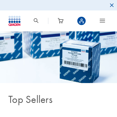
Top Sellers