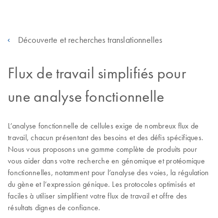
Découverte et recherches translationnelles
Flux de travail simplifiés pour
une analyse fonctionnelle
L’analyse fonctionnelle de cellules exige de nombreux flux de
travail, chacun présentant des besoins et des défis spécifiques.
Nous vous proposons une gamme complète de produits pour
vous aider dans votre recherche en génomique et protéomique
fonctionnelles, notamment pour l’analyse des voies, la régulation
du gène et l’expression génique. Les protocoles optimisés et
faciles à utiliser simplifient votre flux de travail et offre des
résultats dignes de confiance.