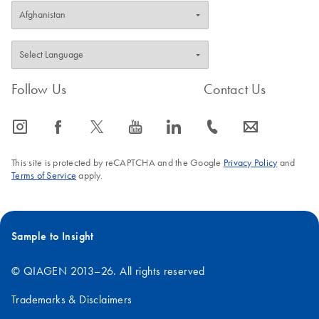
Follow Us
Contact Us
icon_0065_instagram-s
icon_0064_facebook-s
icon_0340_cc_gen_x-s
icon_0077_youtube-s
icon_0066_linkedin-s
icon_0072_phone-s
icon_0063_envelope-s
This site is protected by reCAPTCHA and the Google
Privacy Policy
and
Terms of Service
apply.
Sample to Insight
© QIAGEN 2013–26. All rights reserved
Trademarks & Disclaimers