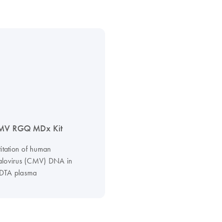
V RGQ MDx Kit
titation of human
alovirus (CMV) DNA in
DTA plasma