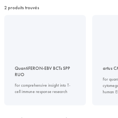
2 produits trouvés
QuantiFERON-EBV BCTs SPP
artus
CM
RUO
For quan
For comprehensive insight into T-
cytomeg
cell immune response research
human E