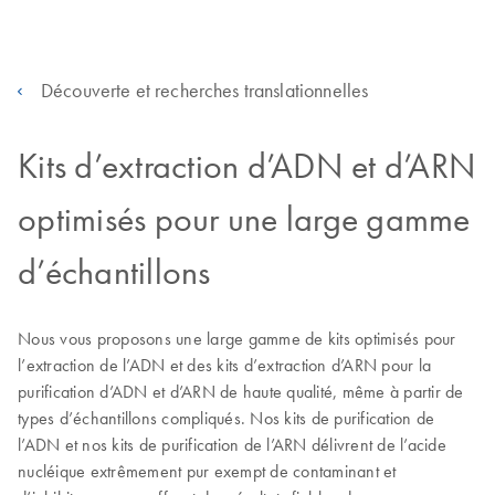
Découverte et recherches translationnelles
Kits d’extraction d’ADN et d’ARN
optimisés pour une large gamme
d’échantillons
Nous vous proposons une large gamme de kits optimisés pour
l’extraction de l’ADN et des kits d’extraction d’ARN pour la
purification d’ADN et d’ARN de haute qualité, même à partir de
types d’échantillons compliqués. Nos kits de purification de
l’ADN et nos kits de purification de l’ARN délivrent de l’acide
nucléique extrêmement pur exempt de contaminant et