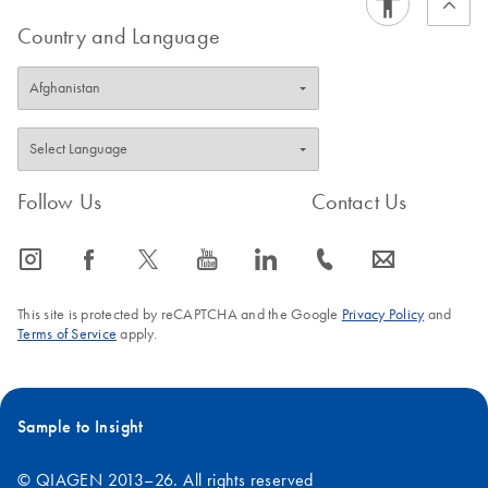
Country and Language
Follow Us
Contact Us
icon_0065_instagram-s
icon_0064_facebook-s
icon_0340_cc_gen_x-s
icon_0077_youtube-s
icon_0066_linkedin-s
icon_0072_phone-s
icon_0063_envelope-s
This site is protected by reCAPTCHA and the Google
Privacy Policy
and
Terms of Service
apply.
Sample to Insight
© QIAGEN 2013–26. All rights reserved