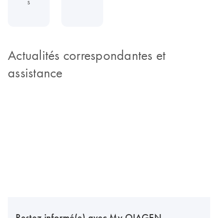
s
Actualités correspondantes et
assistance
Restez informé(e) avec My QIAGEN