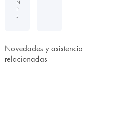
N
P
s
Novedades y asistencia
relacionadas