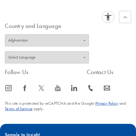
Country and Language
Follow Us
Contact Us
icon_0065_instagram-s
icon_0064_facebook-s
icon_0340_cc_gen_x-s
icon_0077_youtube-s
icon_0066_linkedin-s
icon_0072_phone-s
icon_0063_envelope-s
This site is protected by reCAPTCHA and the Google
Privacy Policy
and
Terms of Service
apply.
Sample to Insight