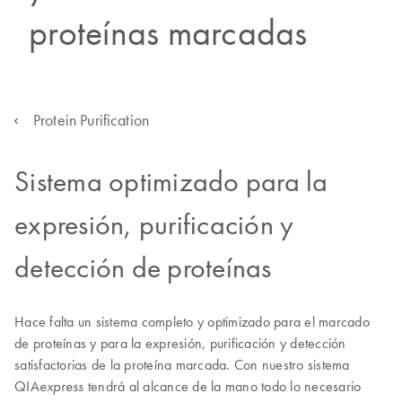
proteínas marcadas
Protein Purification
Sistema optimizado para la
expresión, purificación y
detección de proteínas
Hace falta un sistema completo y optimizado para el marcado
de proteínas y para la expresión, purificación y detección
satisfactorias de la proteína marcada. Con nuestro sistema
QIA
tendrá al alcance de la mano todo lo necesario
express