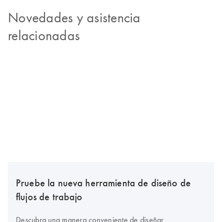
Novedades y asistencia
relacionadas
Pruebe la nueva herramienta de diseño de
flujos de trabajo
Descubra una manera conveniente de diseñar