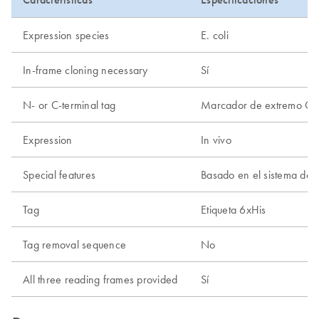
Expression species
E. coli
In-frame cloning necessary
Sí
N- or C-terminal tag
Marcador de extremo C-t
Expression
In vivo
Special features
Basado en el sistema de t
Tag
Etiqueta 6xHis
Tag removal sequence
No
All three reading frames provided
Sí