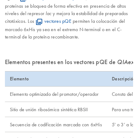
proteínas se bloquea de forma efectiva en presencia de altos
niveles del represor
y mejora la estabilidad de preparados
lac
citotóxicos. Los
vectores pQE
permiten la colocación del
marcado 6xHis ya sea en el extremo N-terminal o en el C-
terminal de la proteína recombinante.
Elementos presentes en los vectores pQE de
QIAexp
Elemento
Descripción
Elemento optimizado del promotor/operador
Consta del p
Sitio de unión ribosómica sintética RBSII
Para una tras
Secuencia de codificación marcada con 6xHis
5' o 3’ a la 