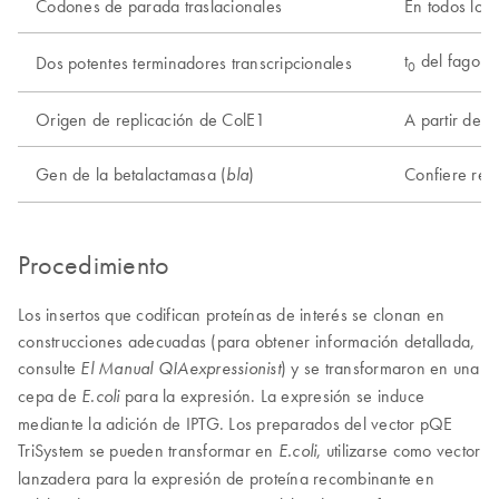
Codones de parada traslacionales
En todos los
t
del fago l
Dos potentes terminadores transcripcionales
0
Origen de replicación de ColE1
A partir de 
Gen de la betalactamasa (
)
Confiere resi
bla
Procedimiento
Los insertos que codifican proteínas de interés se clonan en
construcciones adecuadas (para obtener información detallada,
consulte
) y se transformaron en una
El Manual QIAexpressionist
cepa de
para la expresión. La expresión se induce
E.coli
mediante la adición de IPTG. Los preparados del vector pQE
TriSystem se pueden transformar en
, utilizarse como vector
E.coli
lanzadera para la expresión de proteína recombinante en