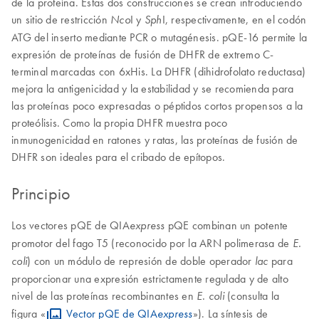
de la proteína. Estas dos construcciones se crean introduciendo
un sitio de restricción
I y
I, respectivamente, en el codón
Nco
Sph
ATG del inserto mediante PCR o mutagénesis. pQE-16 permite la
expresión de proteínas de fusión de DHFR de extremo C-
terminal marcadas con 6xHis. La DHFR (dihidrofolato reductasa)
mejora la antigenicidad y la estabilidad y se recomienda para
las proteínas poco expresadas o péptidos cortos propensos a la
proteólisis. Como la propia DHFR muestra poco
inmunogenicidad en ratones y ratas, las proteínas de fusión de
DHFR son ideales para el cribado de epítopos.
Principio
Los vectores pQE de QIA
pQE combinan un potente
express
promotor del fago T5 (reconocido por la ARN polimerasa de
E.
) con un módulo de represión de doble operador
para
coli
lac
proporcionar una expresión estrictamente regulada y de alto
nivel de las proteínas recombinantes en
(consulta la
E. coli
figura «
Vector pQE de QIA
»). La síntesis de
express