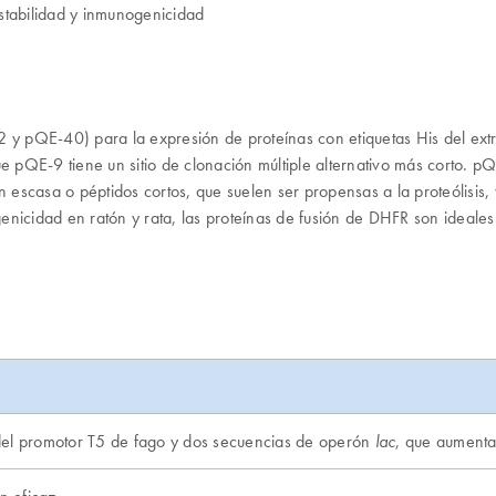
stabilidad y inmunogenicidad
 y pQE-40) para la expresión de proteínas con etiquetas His del ex
ue pQE-9 tiene un sitio de clonación múltiple alternativo más corto. 
escasa o péptidos cortos, que suelen ser propensas a la proteólisis, 
cidad en ratón y rata, las proteínas de fusión de DHFR son ideales 
l promotor T5 de fago y dos secuencias de operón
, que aumenta
lac
n eficaz