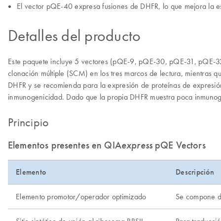
El vector pQE-40 expresa fusiones de DHFR, lo que mejora la e
Detalles del producto
Este paquete incluye 5 vectores (pQE-9, pQE-30, pQE-31, pQE-32
clonación múltiple (SCM) en los tres marcos de lectura, mientras q
DHFR y se recomienda para la expresión de proteínas de expresión 
inmunogenicidad. Dado que la propia DHFR muestra poca inmunogeni
Principio
Elementos presentes en QIA
express
pQE Vectors
Elemento
Descripción
Elemento promotor/operador optimizado
Se compone de
Sitio sintético de unión al ribosoma RBSII
Para traducció