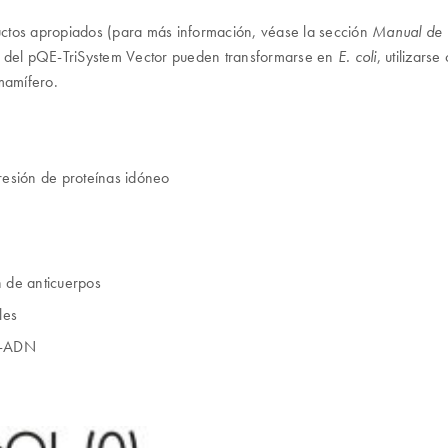
ructos apropiados (para más información, véase la sección
Manual de 
os del pQE-TriSystem Vector pueden transformarse en
, utilizars
E. coli
mamífero.
resión de proteínas idóneo
n de anticuerpos
les
na-ADN