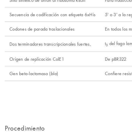
Secuencia de codificación con etiqueta 6xHis
5' o 3' a la r
Codones de parada traslacionales
En todos los 
t
del fago la
Dos terminadores transcripcionales fuertes,
0
Origen de replicación ColE1
De pBR322
Gen beta-lactamasa (
)
Confiere resis
bla
Procedimiento