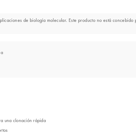
icaciones de biología molecular. Este producto no está concebido pa
ea
ra una clonación rápida
rtos