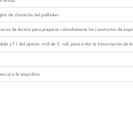
egión de clonación del polilinker
marcos de lectura para preparar cómodamente los constructos de expr
mbda y T1 del operón
de
, para evitar la transcripción de l
rrnB
E. coli
tencia a la ampicilina