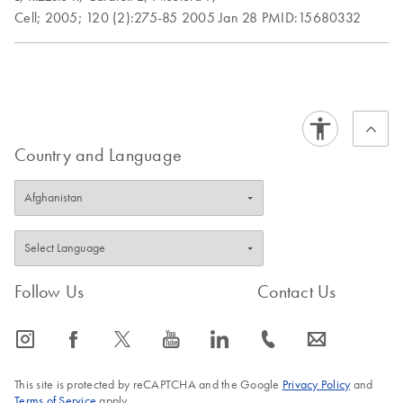
Cell;
2005;
120 (2):275-85
2005 Jan 28
PMID:15680332
Country and Language
Follow Us
Contact Us
icon_0065_instagram-s
icon_0064_facebook-s
icon_0340_cc_gen_x-s
icon_0077_youtube-s
icon_0066_linkedin-s
icon_0072_phone-s
icon_0063_envelope-s
This site is protected by reCAPTCHA and the Google
Privacy Policy
and
Terms of Service
apply.