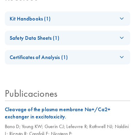
Kit Handbooks (1)
QIAexpress
EN
Download
PDF
(835.6KB)
Safety Data Sheets (1)
Detection and
Assay Handbook -
Safety Data Sheets
EN
(EN)
Certificates of Analysis (1)
For Anti·His Antibodies, Anti·His HRP Conjugates,
Download Safety Data Sheets for QIAGEN product
Certificates of Analysis
Penta·His™ Alexa Fluor® Conjugates, Penta·His Biotin
components.
EN
Conjugate, Ni-NTA Conjugates, Tag·100™ Antibody,
Streptavidin–R-PE, 6xHis Protein Ladder, Ni-NTA
Publicaciones
HisSorb™ Strips and Plates
Cleavage of the plasma membrane Na+/Ca2+
exchanger in excitotoxicity.
Bano D;
Young KW;
Guerin CJ;
Lefeuvre R;
Rothwell NJ;
Naldini
L;
Rizzuto R;
Carafoli E;
Nicotera P;