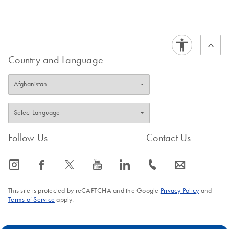
Conjugate, Ni-NTA Conjugates, Tag·100™ Antibody,
Certificates of Analysis
components.
EN
Streptavidin–R-PE, 6xHis Protein Ladder, Ni-NTA
HisSorb™ Strips and Plates
Country and Language
Follow Us
Contact Us
icon_0065_instagram-s
icon_0064_facebook-s
icon_0340_cc_gen_x-s
icon_0077_youtube-s
icon_0066_linkedin-s
icon_0072_phone-s
icon_0063_envelope-s
This site is protected by reCAPTCHA and the Google
Privacy Policy
and
Terms of Service
apply.