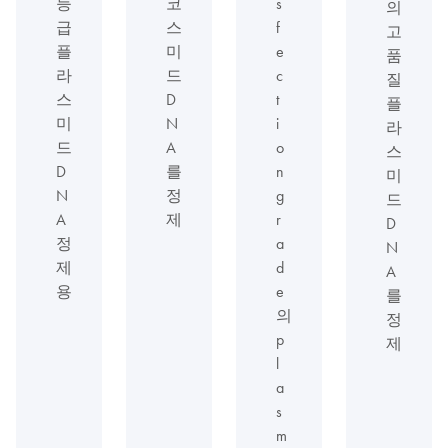
등
코
s
의
급
스
f
고
플
미
e
품
라
드
c
질
스
D
t
플
미
N
i
라
드
A
o
스
D
를
n
미
N
정
g
드
A
제
r
D
정
a
N
제
d
A
용
e
를
의
정
p
제
l
a
s
m