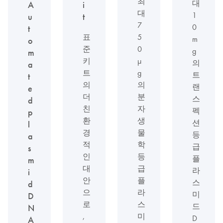
최
대
A
i
대
1
u
t
7
0
t
표
5
m
o
준
0
g
m
키
µ
의
a
트
g
트
t
의
의
랜
e
더
분
스
d
친
자
펙
p
환
생
션
l
경
물
등
a
적
학
급
s
인
등
플
m
대
급
라
i
안
플
스
d
으
라
미
D
로
스
드
N
,
미
D
A