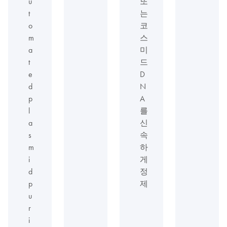
u
또
t
는
o
코
m
스
a
미
t
드
e
D
d
N
p
A
l
를
a
신
s
속
m
하
i
게
d
정
p
제
u
r
i