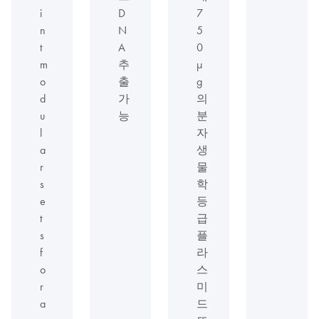
i
D
7
n
N
5
t
A
0
m
추
µ
o
출
g
d
가
의
u
능
분
l
자
a
생
r
물
s
학
e
등
t
급
s
플
f
라
o
스
r
미
a
드