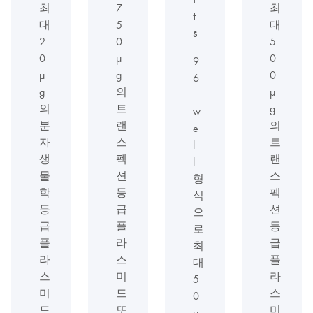
최
7
최
t
대
5
대
s
2
0
5
0
µ
0
9
µ
g
0
6
g
의
µ
-
의
트
g
w
분
랜
의
e
자
스
트
l
생
펙
랜
l
물
션
스
형
학
등
펙
식
등
급
션
으
급
플
등
로
플
라
급
최
라
스
플
대
스
미
라
5
미
드
스
0
드
또
미
µ