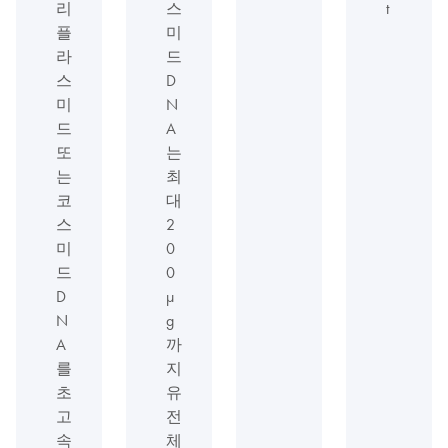
리
스
t
플
미
라
드
스
D
미
N
드
A
또
는
는
최
코
대
스
2
미
0
드
0
D
μ
N
g
A
까
를
지
초
유
고
전
속
체