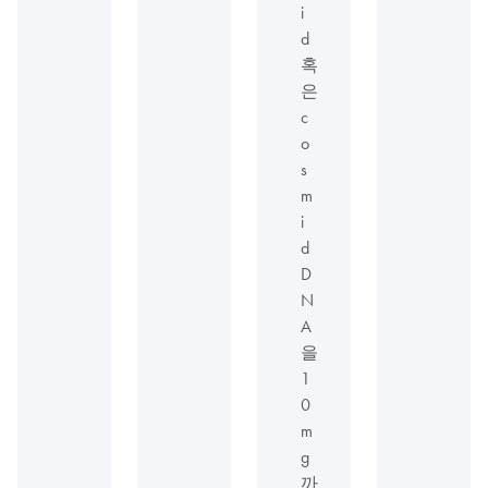
i
d
혹
은
c
o
s
m
i
d
D
N
A
을
1
0
m
g
까