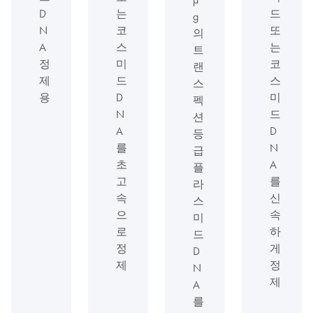
D
는
드
g
N
코
또
의
A
스
는
트
정
미
코
랜
제
드
스
스
용
D
미
펙
N
드
션
A
D
등
를
N
급
초
A
플
고
를
라
속
신
스
으
속
미
로
하
드
정
게
D
제
정
N
제
A
를