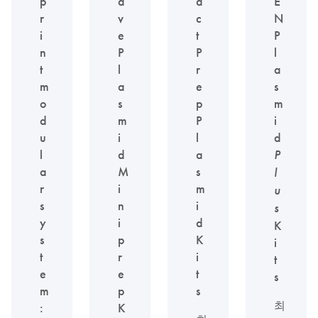
p
a
a
E
r
v
c
N
i
e
t
P
n
P
P
l
t
l
r
a
m
a
e
s
o
s
p
m
d
m
P
i
u
i
l
d
l
d
a
P
a
M
s
l
r
i
m
u
s
n
i
s
y
i
d
K
s
p
K
i
t
r
i
t
e
e
t
s
m
p
s
최
:
K