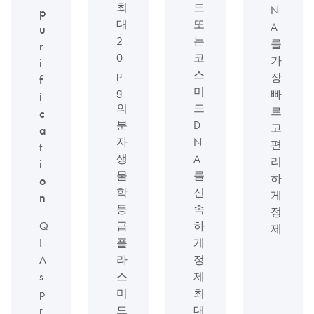
최
드
N
p
대
또
A
u
2
는
를
r
0
코
가
i
μ
스
장
f
g
미
빠
i
의
드
르
c
분
D
고
a
자
N
편
t
생
A
리
i
물
를
하
o
학
신
게
n
등
속
정
Q
급
하
제
I
플
게
A
라
정
s
스
제
p
미
최
r
드
대