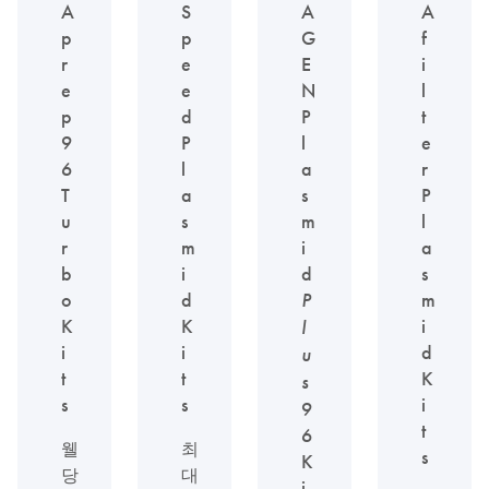
A
S
A
A
p
p
G
f
r
e
E
i
e
e
N
l
p
d
P
t
9
P
l
e
6
l
a
r
T
a
s
P
u
s
m
l
r
m
i
a
b
i
d
s
o
d
P
m
K
K
i
l
i
i
d
u
t
t
K
s
s
s
i
9
t
6
웰
최
s
K
당
대
i