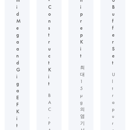
i
C
i
B
d
o
p
u
M
n
r
f
e
s
e
f
g
t
p
e
a
r
K
r
a
u
i
S
n
c
t
e
d
t
t
최
G
K
대
U
i
i
1
l
g
t
5
t
a
B
µ
r
E
A
g
a
F
C
의
p
K
,
염
u
i
P
기
r
t
A
서
e