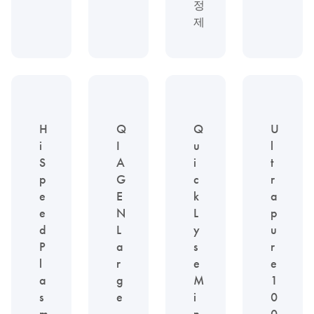
정
제
H
Q
Q
U
i
I
u
l
S
A
i
t
p
G
c
r
e
E
k
a
e
N
L
p
d
L
y
u
P
a
s
r
l
r
e
e
a
g
M
1
s
e
i
0
m
-
n
0