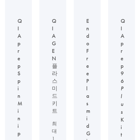
Q
Q
E
Q
I
I
n
I
A
A
d
A
p
G
o
p
r
E
F
r
e
N
r
e
p
플
e
p
S
라
e
9
p
스
P
6
i
미
l
P
n
드
a
l
M
키
s
u
i
트
m
s
n
i
K
최
i
d
i
대
p
G
t
1