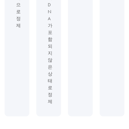
으
D
로
N
정
A
제
가
포
함
되
지
않
은
상
태
로
정
제