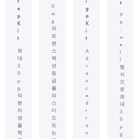
r
i
s
0
e
g
m
9
p
a
g
6
K
K
의
-
i
i
트
w
t
t
랜
e
최
스
A
l
대
펙
d
l
2
션
v
형
0
등
a
식
µ
급
n
으
g
플
c
로
의
라
e
최
분
스
d
대
자
미
t
5
생
드
r
0
물
또
a
µ
학
는
n
g