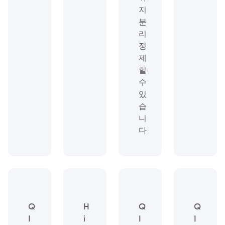
지
분
리
정
제
할
수
있
습
니
다
Q
H
Q
Q
I
i
I
I