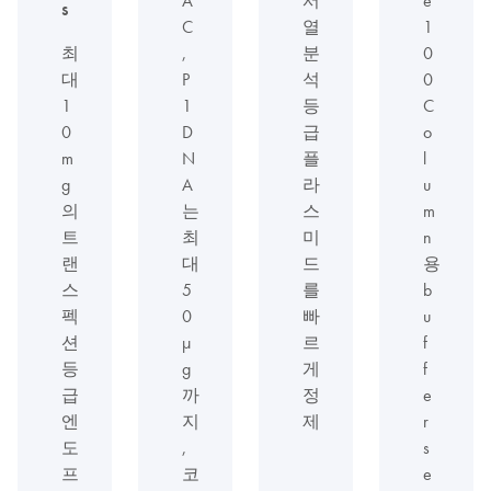
s
C
열
1
최
,
분
0
대
P
석
0
1
1
등
C
0
D
급
o
m
N
플
l
g
A
라
u
의
는
스
m
트
최
미
n
랜
대
드
용
스
5
를
b
펙
0
빠
u
션
μ
르
f
등
g
게
f
급
까
정
e
엔
지
제
r
도
,
s
프
코
e