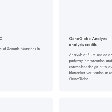
C
GeneGlobe Analyze 
analysis credits
e of Somatic Mutations in
Analysis of RNA-seq data 
pathway interpretation an
convenient design of follo
biomarker verification assa
GeneGlobe