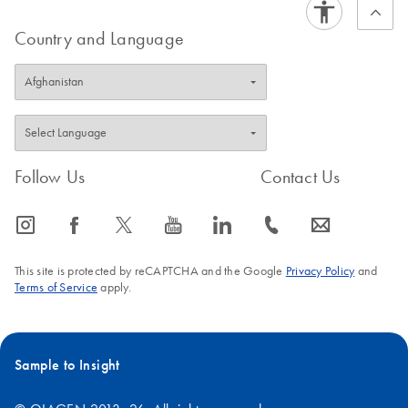
kits (Midi- and Maxi Module) use the same elution volume.
help to achieve proper mixing results.
Country and Language
FAQ-1061
FAQ-1060
Follow Us
Contact Us
icon_0065_instagram-s
icon_0064_facebook-s
icon_0340_cc_gen_x-s
icon_0077_youtube-s
icon_0066_linkedin-s
icon_0072_phone-s
icon_0063_envelope-s
This site is protected by reCAPTCHA and the Google
Privacy Policy
and
Terms of Service
apply.
Sample to Insight