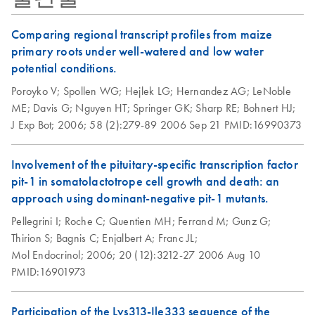
Mega and Giga Kits
(EN)
Comparing regional transcript profiles from maize
primary roots under well-watered and low water
QIAfilter Plasmid
potential conditions.
EN
Download
PDF
(57.3KB)
Midi and Maxi Kits
Poroyko V;
Spollen WG;
Hejlek LG;
Hernandez AG;
LeNoble
(EN)
ME;
Davis G;
Nguyen HT;
Springer GK;
Sharp RE;
Bohnert HJ;
J Exp Bot;
2006;
58 (2):279-89
2006 Sep 21
PMID:16990373
Re-Purification of
EN
Download
PDF
(117.5KB)
Plasmid DNA
Involvement of the pituitary-specific transcription factor
Prepared by
pit-1 in somatolactotrope cell growth and death: an
Methods other than
approach using dominant-negative pit-1 mutants.
QIAGEN Tips
Pellegrini I;
Roche C;
Quentien MH;
Ferrand M;
Gunz G;
Thirion S;
Bagnis C;
Enjalbert A;
Franc JL;
Mol Endocrinol;
2006;
20 (12):3212-27
2006 Aug 10
PMID:16901973
Participation of the Lys313-Ile333 sequence of the