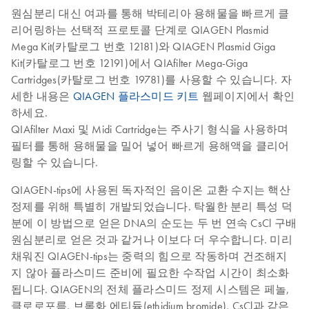
원심분리 대신 여과를 통해 박테리아 용해물을 빠르게 클
리어링하는 선택적 프로토콜 단계로 QIAGEN Plasmid
Mega Kit(카탈로그 번호 12181)와 QIAGEN Plasmid Giga
Kit(카탈로그 번호 12191)에서 QIAfilter Mega-Giga
Cartridges(카탈로그 번호 19781)를 사용할 수 있습니다. 자
세한 내용은
QIAGEN 플라스미드 키트
웹페이지에서 확인
하세요.
QIAfilter Maxi 및 Midi Cartridge는 주사기 형식을 사용하며
필터를 통해 용해물을 밀어 넣어 빠르게 용해액을 클리어
링할 수 있습니다.
QIAGEN-tips에 사용된 독자적인 음이온 교환 수지는 핵산
정제를 위해 특별히 개발되었습니다. 탁월한 분리 특성 덕
분에 이 방법으로 얻은 DNA의 순도는 두 번 연속 CsCl 구배
원심분리로 얻은 것과 같거나 이보다 더 우수합니다. 미리
채워진 QIAGEN-tips는 중력의 힘으로 작동하며 건조해지
지 않아 플라스미드 준비에 필요한 수작업 시간이 최소화
됩니다. QIAGEN의 전체 플라스미드 정제 시스템은 페놀,
클로로포름, 브롬화 에티듐(ethidium bromide), CsCl과 같은