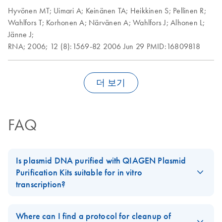
Hyvönen MT;
Uimari A;
Keinänen TA;
Heikkinen S;
Pellinen R;
Wahlfors T;
Korhonen A;
Närvänen A;
Wahlfors J;
Alhonen L;
Jänne J;
RNA;
2006;
12 (8):1569-82
2006 Jun 29
PMID:16809818
더 보기
FAQ
Is plasmid DNA purified with QIAGEN Plasmid
Purification Kits suitable for in vitro
transcription?
Plasmid preparations are free of any detectable proteins or other
contaminants when purified using
QIAGEN's anion-exchange
Where can I find a protocol for cleanup of