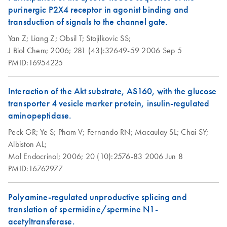
purinergic P2X4 receptor in agonist binding and
transduction of signals to the channel gate.
Yan Z;
Liang Z;
Obsil T;
Stojilkovic SS;
J Biol Chem;
2006;
281 (43):32649-59
2006 Sep 5
PMID:16954225
Interaction of the Akt substrate, AS160, with the glucose
transporter 4 vesicle marker protein, insulin-regulated
aminopeptidase.
Peck GR;
Ye S;
Pham V;
Fernando RN;
Macaulay SL;
Chai SY;
Albiston AL;
Mol Endocrinol;
2006;
20 (10):2576-83
2006 Jun 8
PMID:16762977
Polyamine-regulated unproductive splicing and
translation of spermidine/spermine N1-
acetyltransferase.