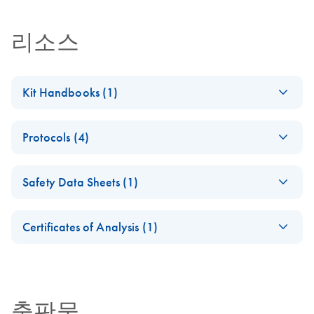
리소스
Kit Handbooks (1)
(EN) - QIAfilter
EN
Download
PDF
(3MB)
Protocols (4)
Plasmid Purification
Handbook — April
Isolation of
EN
Download
PDF
(50.4KB)
2012
Safety Data Sheets (1)
endotoxin-free
April 2012
plasmid DNA using
Safety Data Sheets
EN
the QIAGEN
Certificates of Analysis (1)
Plasmid Midi Kit
Download Safety Data Sheets for QIAGEN product
Certificates of Analysis
This protocol is for purification of up to 100 µg endotoxin-
components.
EN
free plasmid DNA using QIAGEN-tip 100.
출판물
QIAfilter Plasmid
EN
Download
PDF
(58.1KB)