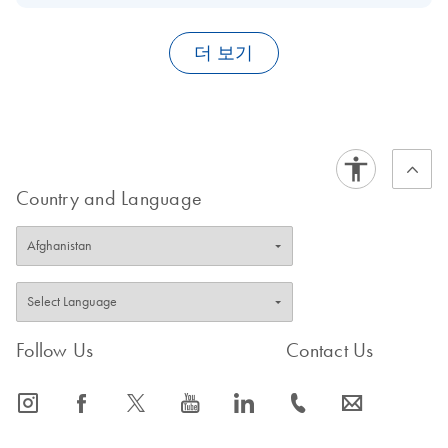
applications lab. Please contact QIAGEN Technical Service for
For sensitive cell lines and downstream assays, we recommend
more details.
QIAGEN Plasmid Plus 96 Miniprep Kit
, because the endotoxin
더 보기
https://www.qiagen.com/contact/contacttechnicalservice.aspx
value is below 1 EU/µg DNA. The QIAGEN Plasmid Plus 96
?WT.svl=m
MiniPrep kit contains a special protocol for endotoxin removal.
Combination of other chemistries (such as Buffer ER) is not
FAQ-2319
possible with this kit. For robust cell lines, the
QIAprep 96 Plus
Miniprep Kit
may be okay, as the endotoxin values are below
10 EU/µg DNA.
Country and Language
FAQ-2320
Follow Us
Contact Us
icon_0065_instagram-s
icon_0064_facebook-s
icon_0340_cc_gen_x-s
icon_0077_youtube-s
icon_0066_linkedin-s
icon_0072_phone-s
icon_0063_envelope-s