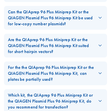
The
QIAprep 96 Plus Miniprep Kit
and the
QIAGEN Plasmid
Plus 96 Miniprep Kit
can be used for the purification of plasmids
Can the QIAprep 96 Plus Miniprep Kit or the
up to 40 kb.
QIAGEN Plasmid Plus 96 Miniprep Kit be used
for low-copy number plasmids?
FAQ-2316
The QIAprep 96 Plus Miniprep Kit and the QIAGEN Plasmid
Plus 96 Miniprep Kit can be used for the purification of low-copy
Are the QIAprep 96 Plus Miniprep Kit or the
plasmids.
QIAGEN Plasmid Plus 96 Miniprep Kit suited
for short hairpin vectors?
FAQ-2317
Yes, the QIAprep 96 Plus Miniprep Kit or the QIAGEN Plasmid
Plus 96 Miniprep Kit are suited for the plasmid purification of
For the the QIAprep 96 Plus Miniprep Kit or the
short hairpin vectors?
QIAGEN Plasmid Plus 96 Miniprep Kit, can
plates be partially used?
FAQ-2318
For the manual procedure, the plates can be partially used. Any
unused wells should be sealed with tape. For the BioRobot
Which kit, the QIAprep 96 Plus Miniprep Kit or
Universal procedure, the entire 96 sample plate must be used.
the QIAGEN Plasmid Plus 96 Miniprep Kit, do
However, different sized plates may be available from our
you recommend for transfection?