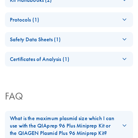
QIAGEN® Plasmid
Plus 96 Miniprep
JA-QIAGEN-
JA
Download
PDF
(187KB)
and BioRobot® Kits
Protocols (1)
Plasmid-Plus-96-
Miniprepプロトコー
QIAGEN Plasmid
EN
Download
PDF
(508KB)
ルとトラブルシュー
Safety Data Sheets (1)
Plus 96 Miniprep Kit
ティング
(EN)
Safety Data Sheets
QIAGEN Plasmid Plus 96 Miniprep Kit
EN
Certificates of Analysis (1)
QIAGEN Plasmid Plus 96 BioRobot Kit
Download Safety Data Sheets for QIAGEN product
????????????????·??????????DNA ??(96 ???)
Certificates of Analysis
components.
EN
QIAGEN Plasmid
EN
Download
PDF
(551.9KB)
Plus 96 Miniprep
FAQ
Handbook
What is the maximum plasmid size which I can
use with the QIAprep 96 Plus Miniprep Kit or
the QIAGEN Plasmid Plus 96 Miniprep Kit?