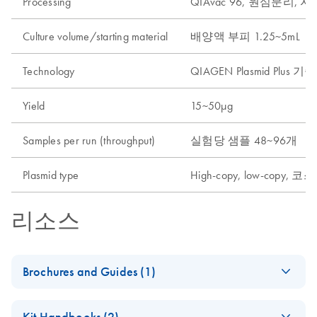
Processing
QIAvac 96, 원심분리, 
Culture volume/starting material
배양액 부피 1.25~5mL
Technology
QIAGEN Plasmid Plus 기술
Yield
15~50µg
Samples per run (throughput)
실험당 샘플 48~96개
Plasmid type
High-copy, low-copy, 
리소스
Brochures and Guides (1)
Product Profile -
EN
Download
PDF
(77.7KB)
Kit Handbooks (2)