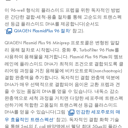
이 96-well 형식의 플라스미드 프렙을 위한 독자적인 방법
은 간단한 결합-세척-용출 절차를 통해 고순도의 트랜스펙
션 등급 플라스미드 DNA를 제공합니다(순서도
‘
QIAGEN Plasmid
96 절차
’ 참고).
Plus
QIAGEN Plasmid
96 Miniprep 프로토콜은 변형된 알칼
Plus
리 용해 절차로 시작됩니다. 중화 후, TurboFilter 96 Plate를
사용하여 용해물을 제거합니다. Plasmid
96 Plate의 멤브
Plus
레인에 플라스미드 DNA가 최적의 조건으로 결합되도록 클
리어링 과정을 거친 용해물에 비카오트로픽(nonchaotropic)
결합 완충액을 추가합니다. 독자적인 결합 완충액 덕분에
DNA가 매우 선택적으로 결합되어 음이온 교환 프렙과 견
줄 수 있는 품질의 DNA를 얻을 수 있습니다. 내독소 감소
완충액으로 세척 과정을 거치면 다양한 세포주에 트랜스펙
션하기에 적합한 고품질의 트랜스펙션 등급 플라스미드
DNA를 얻을 수 있습니다(그림 ‘
민감한 세포주로의 매
우 효율적인 트랜스펙션
’ 참고). 독자적인 결합 화학 기술
을 통해 5mL의
배양액에서 웰당 최대 50µg의 플라스
E. coli