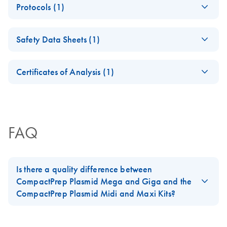
Protocols (1)
CompactPrep
Plasmid Purification
CompactPrep
EN
Download
PDF
(58.1KB)
Handbook
Safety Data Sheets (1)
Plasmid Kits (EN)
Safety Data Sheets
EN
Certificates of Analysis (1)
Download Safety Data Sheets for QIAGEN product
Certificates of Analysis
components.
EN
FAQ
Is there a quality difference between
CompactPrep Plasmid Mega and Giga and the
CompactPrep Plasmid Midi and Maxi Kits?
The quality of plasmid DNA prepared with
CompactPrep Plasmid
Midi
and
Maxi Kits
is already very good – both Kits are suited