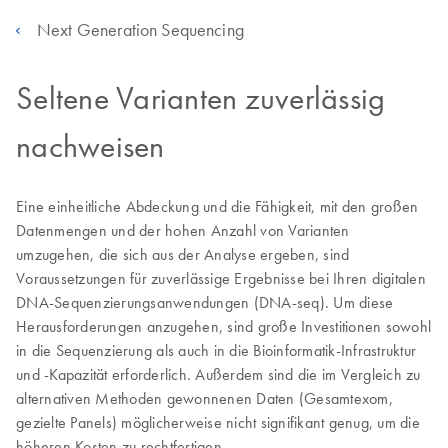
Next Generation Sequencing
Seltene Varianten zuverlässig
nachweisen
Eine einheitliche Abdeckung und die Fähigkeit, mit den großen
Datenmengen und der hohen Anzahl von Varianten
umzugehen, die sich aus der Analyse ergeben, sind
Voraussetzungen für zuverlässige Ergebnisse bei Ihren digitalen
DNA-Sequenzierungsanwendungen (DNA-seq). Um diese
Herausforderungen anzugehen, sind große Investitionen sowohl
in die Sequenzierung als auch in die Bioinformatik-Infrastruktur
und -Kapazität erforderlich. Außerdem sind die im Vergleich zu
alternativen Methoden gewonnenen Daten (Gesamtexom,
gezielte Panels) möglicherweise nicht signifikant genug, um die
höheren Kosten zu rechtfertigen.