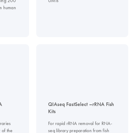
sing 200
UMIs
om human
A
QIAseq FastSelect –rRNA Fish
Kits
raries
For rapid rRNA removal for RNA-
 of the
seq library preparation from fish