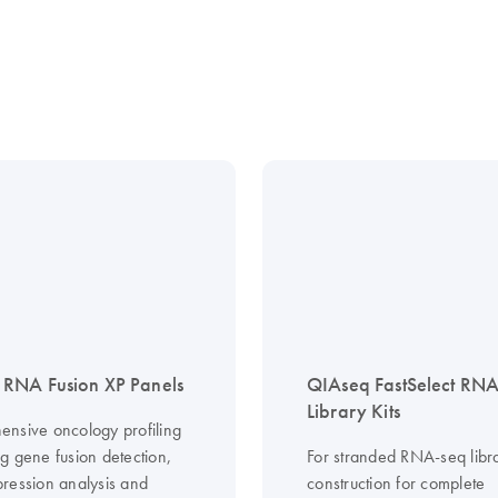
RNA Fusion XP Panels
QIAseq FastSelect RN
Library Kits
nsive oncology profiling
g gene fusion detection,
For stranded RNA-seq libr
ression analysis and
construction for complete