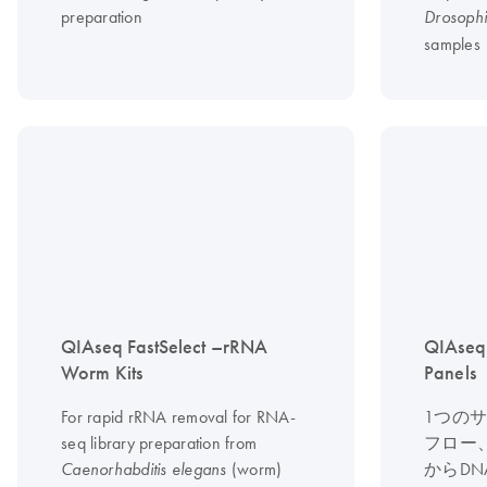
preparation
Drosophi
samples
QIAseq FastSelect –rRNA
QIAseq
Worm Kits
Panels
For rapid rRNA removal for RNA-
1つの
seq library preparation from
フロー、
(worm)
からDN
Caenorhabditis elegans