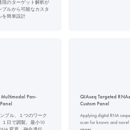
発現のターゲット解析が
ンプルから可能なカスタ
ルを簡単設計
 Multimodal Pan-
QIAseq Targeted RNA
 Panel
Custom Panel
サンプル、１つのワーク
Applying digital RNA sequ
、１日で調製。最小10
scan for known and novel 
らDNA 変異、融合遺伝
genes