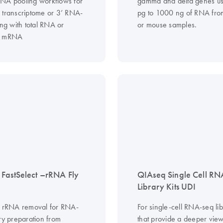
NA pooling workflows for
gamma and delta genes u
 transcriptome or 3’ RNA-
pg to 1000 ng of RNA fr
ing with total RNA or
or mouse samples.
d mRNA
FastSelect –rRNA Fly
QIAseq Single Cell RN
Library Kits UDI
d rRNA removal for RNA-
For single-cell RNA-seq lib
ry preparation from
that provide a deeper view