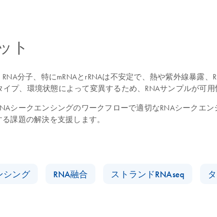
ット
NA分子、特にmRNAとrRNAは不安定で、熱や紫外線暴露、
タイプ、環境状態によって変異するため、RNAサンプルが可
NAシークエンシングのワークフローで適切なRNAシークエ
する課題の解決を支援します。
ンシング
RNA融合
ストランドRNAseq
タ