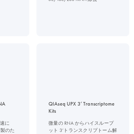
RNA
QIAseq UPX 3’ Transcriptome
Kits
迅速に
微量の RNA からハイスループ
調製のた
ット 3’トランスクリプトーム解