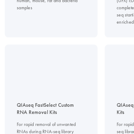
human, mouse, rat and bacteria
(UPX) cD
samples
complete
seq start
enriche
QIAseq FastSelect Custom
QIAseq 
RNA Removal Kits
Kits
For rapid removal of unwanted
For rapi
RNAs during RNA-seq library
seq libra