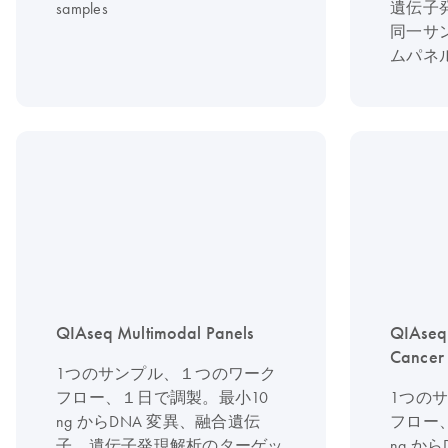
遺伝子
samples
同一サ
ムパネ
QIAseq Multimodal Panels
QIAseq
Cancer
1つのサンプル、１つのワーク
フロー、１日で調製。最小10
1つの
ng からDNA 変異、融合遺伝
フロー
子、遺伝子発現解析のターゲッ
ng か