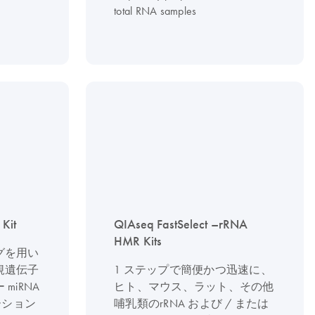
total RNA samples
Kit
QIAseq FastSelect –rRNA
HMR Kits
グを用い
規遺伝子
1 ステップで簡便かつ迅速に、
miRNA
ヒト、マウス、ラット、その他
リューション
哺乳類のrRNA および / または