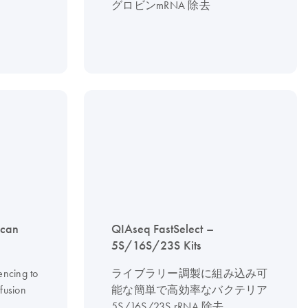
グロビンmRNA 除去
scan
QIAseq FastSelect –
5S/16S/23S Kits
encing to
ライブラリー調製に組み込み可
fusion
能な簡単で高効率なバクテリア
5S/16S/23S rRNA 除去