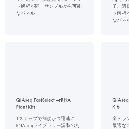
ト解析が同一サンプルから可能
子、遺
なパネル
ト解析
なパネ
QIAseq FastSelect –rRNA
QIAseq
Plant Kits
Kits
1ステップで簡便かつ迅速に
全トラ
RNA-seqライブラリー調製のた
最適なス