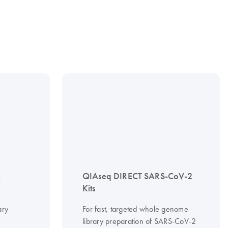
A
QIAseq DIRECT SARS-CoV-2
Kits
ary
For fast, targeted whole genome
library preparation of SARS-CoV-2