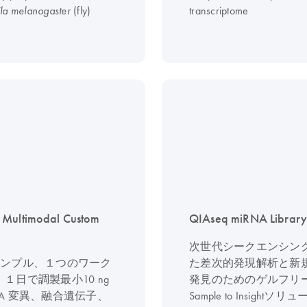
(fly)
transcriptome
la melanogaster
 Multimodal Custom
QIAseq miRNA Library 
次世代シークエンシン
サンプル、１つのワーク
た差次的発現解析と新
１日で調製最小10 ng
発見のためのゲルフリー 
A 変異、融合遺伝子、
Sample to Insightソ