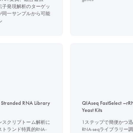
伝子発現解析のターゲッ
が同一サンプルから可能
ル
 Stranded RNA Library
QIAseq FastSelect –r
Yeast Kits
ンスクリプトーム解析に
1ステップで簡便かつ
トランド特異的RNA-
RNA-seqライブラリー