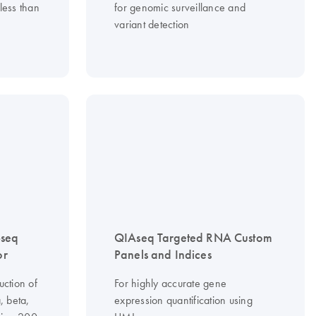
less than
for genomic surveillance and
variant detection
-seq
QIAseq Targeted RNA Custom
or
Panels and Indices
uction of
For highly accurate gene
, beta,
expression quantification using