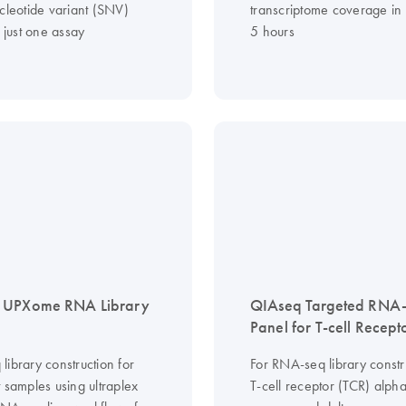
cleotide variant (SNV)
transcriptome coverage in 
n just one assay
5 hours
 UPXome RNA Library
QIAseq Targeted RNA
Panel for T-cell Recept
ibrary construction for
For RNA-seq library constr
 samples using ultraplex
T-cell receptor (TCR) alpha