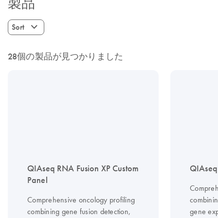
製品
Sort
28個の製品が見つかりました
QIAseq RNA Fusion XP Custom
QIAseq 
Panel
Comprehe
Comprehensive oncology profiling
combinin
combining gene fusion detection,
gene exp