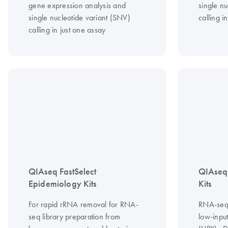
gene expression analysis and
single nu
single nucleotide variant (SNV)
calling i
calling in just one assay
QIAseq FastSelect
QIAseq
Epidemiology Kits
Kits
For rapid rRNA removal for RNA-
RNA-seq l
seq library preparation from
low-input