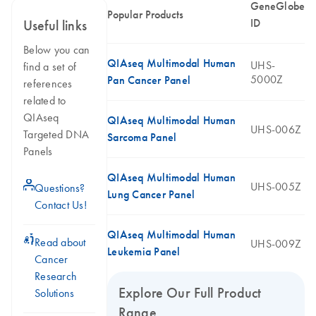
GeneGlobe
Popular Products
ID
Useful links
Below you can
QIAseq Multimodal Human
UHS-
find a set of
5000Z
Pan Cancer Panel
references
related to
QIAseq
QIAseq Multimodal Human
UHS-006Z
Targeted DNA
Sarcoma Panel
Panels
QIAseq Multimodal Human
icon_0071_person-s
UHS-005Z
Questions?
Lung Cancer Panel
Contact Us!
QIAseq Multimodal Human
icon_0117_cc_gen_cancer-s
Read about
UHS-009Z
Leukemia Panel
Cancer
Research
Explore Our Full Product
Solutions
Range