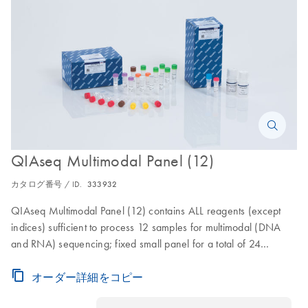
QIAseq Multimodal Panel (12)
カタログ番号 / ID.
333932
QIAseq Multimodal Panel (12) contains ALL reagents (except
indices) sufficient to process 12 samples for multimodal (DNA
and RNA) sequencing; fixed small panel for a total of 24
reactions
オーダー詳細をコピー