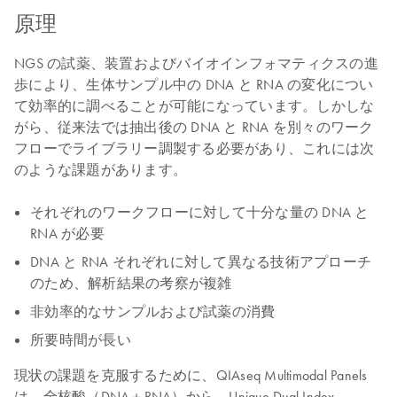
原理
NGS の試薬、装置およびバイオインフォマティクスの進
歩により、生体サンプル中の DNA と RNA の変化につい
て効率的に調べることが可能になっています。しかしな
がら、従来法では抽出後の DNA と RNA を別々のワーク
フローでライブラリー調製する必要があり、これには次
のような課題があります。
それぞれのワークフローに対して十分な量の DNA と
RNA が必要
DNA と RNA それぞれに対して異なる技術アプローチ
のため、解析結果の考察が複雑
非効率的なサンプルおよび試薬の消費
所要時間が長い
現状の課題を克服するために、QIAseq Multimodal Panels
は、全核酸（DNA＋RNA）から、Unique Dual Index