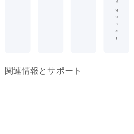
A
g
e
n
e
s
関連情報とサポート