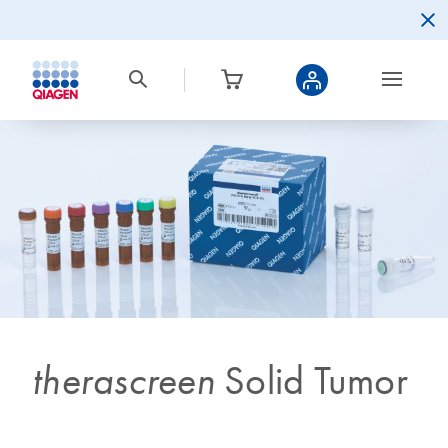
therascreen
Solid Tumor