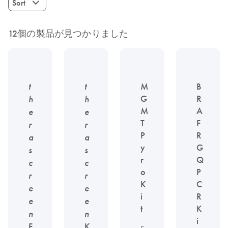
Sort
12個の製品が見つかりました
t
t
M
B
G
R
h
h
M
A
e
e
T
F
r
r
P
R
a
a
y
G
s
s
r
Q
c
c
o
P
r
r
K
C
e
e
i
R
e
e
t
K
n
n
i
F
K