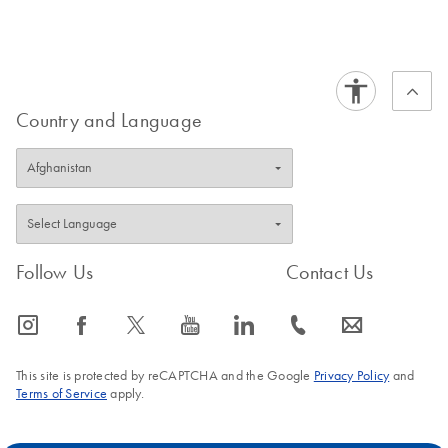
Country and Language
Follow Us
Contact Us
icon_0065_instagram-s
icon_0064_facebook-s
icon_0340_cc_gen_x-s
icon_0077_youtube-s
icon_0066_linkedin-s
icon_0072_phone-s
icon_0063_envelope-s
This site is protected by reCAPTCHA and the Google
Privacy Policy
and
Terms of Service
apply.