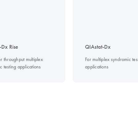
-Dx Rise
QIAstat-Dx
r throughput multiplex
For multiplex syndromic tes
 testing applications
applications