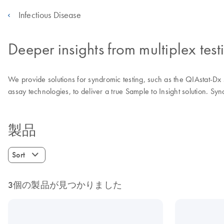
Infectious Disease
Deeper insights from multiplex test
We provide solutions for syndromic testing, such as the QIAstat-Dx
assay technologies, to deliver a true Sample to Insight solution. Syn
製品
Sort
3個の製品が見つかりました