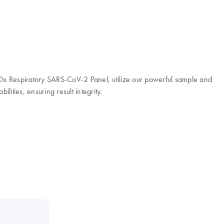
t-Dx Respiratory SARS-CoV-2 Panel, utilize our powerful sample and
ities, ensuring result integrity.