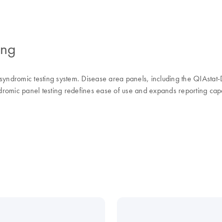
ing
 syndromic testing system. Disease area panels, including the QIAsta
dromic panel testing redefines ease of use and expands reporting capabil