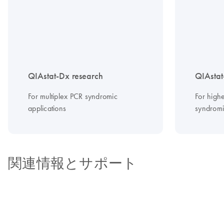
QIAstat-Dx research
QIAstat
For multiplex PCR syndromic
For highe
applications
syndromic
関連情報とサポート