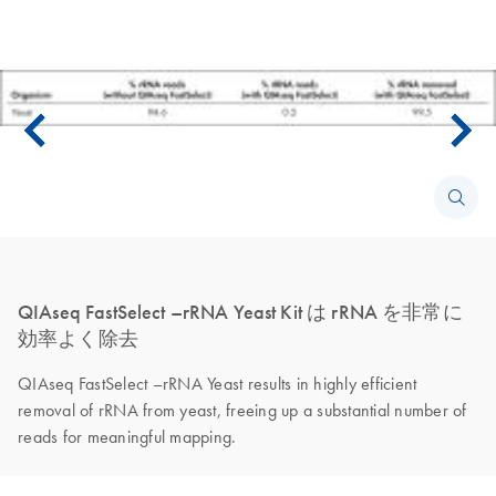
QIAseq FastSelect –rRNA Yeast Kit は rRNA を非常に
効率よく除去
QIAseq FastSelect –rRNA Yeast results in highly efficient
removal of rRNA from yeast, freeing up a substantial number of
reads for meaningful mapping.