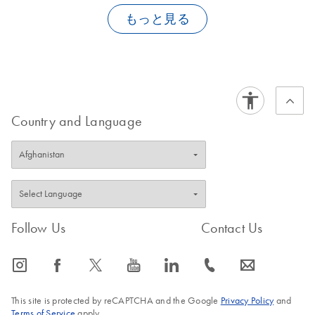
ribosomal RNA], and ACI60_gr02 [small subunit ribosomal
®
Total RNA Lib Kit (QIAGEN, cat. no. 180743, 180745), TruSeq
もっと見る
RNA])
®
Stranded (Illumina cat. no. 20020594, 20020595), NEBNext
Ultra™ II Directional (New England Biolabs cat. no. E7760S,
QIAseq FastSelect Plant
®
E7760L) and KAPA
RNA HyperPrep (Kapa Biosystems cat. no.
and
Arabidopsis thaliana
Arabidopsis lyrata
KK8540, KK8541). Generally speaking, QIAseq FastSelect is
compatible with any stranded RNA library prep kit that begins
Cytoplasmic (5.8S, 18S and 25S)
with heat fragmentation of RNA. For additional kits, please
Country and Language
contact technical support.
Mitochondrial (5S, 18S and 26S)
Chloroplast (4.5S, 5S, 16S and 23S)
FAQ-147912
FAQ-147910
Follow Us
Contact Us
icon_0065_instagram-s
icon_0064_facebook-s
icon_0340_cc_gen_x-s
icon_0077_youtube-s
icon_0066_linkedin-s
icon_0072_phone-s
icon_0063_envelope-s
This site is protected by reCAPTCHA and the Google
Privacy Policy
and
Terms of Service
apply.