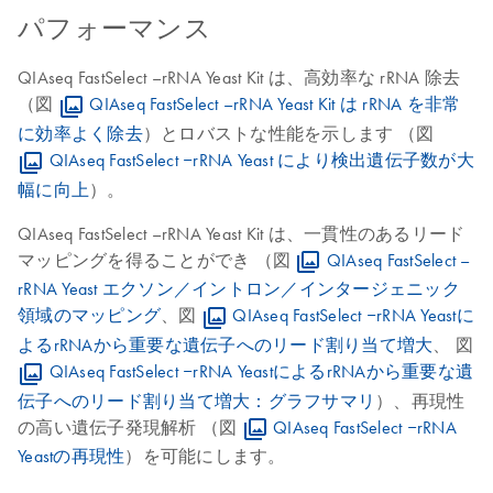
パフォーマンス
QIAseq FastSelect –rRNA Yeast Kit は、高効率な rRNA 除去
（図
QIAseq FastSelect –rRNA Yeast Kit は rRNA を非常
に効率よく除去
）とロバストな性能を示します （図
QIAseq FastSelect ‒rRNA Yeast により検出遺伝子数が大
幅に向上
）。
QIAseq FastSelect –rRNA Yeast Kit は、一貫性のあるリード
マッピングを得ることができ （図
QIAseq FastSelect –
rRNA Yeast エクソン／イントロン／インタージェニック
領域のマッピング
、図
QIAseq FastSelect ‒rRNA Yeastに
よるrRNAから重要な遺伝子へのリード割り当て増大
、 図
QIAseq FastSelect ‒rRNA YeastによるrRNAから重要な遺
伝子へのリード割り当て増大：グラフサマリ
）、再現性
の高い遺伝子発現解析 （図
QIAseq FastSelect ‒rRNA
Yeastの再現性
）を可能にします。