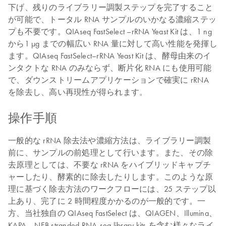
下げ、残りのライブラリー調製ステップを完了すること
が可能で、トータル RNA サンプルのいかなる濃縮ステッ
プも不要です。QIAseq FastSelect –rRNA Yeast Kit は、1 ng
から1 µg までの幅広い RNA 量に対して高い性能を発揮し
ます。QIAseq FastSelect–rRNA Yeast Kit は、酵母由来のイ
ンタクトな RNA のみならず、断片化 RNA にも使用可能
で、ダウンストリームアプリケーションで確実に rRNA
を除去し、高い再現性が得られます。
操作手順
一般的な rRNA 除去法や濃縮方法は、ライブラリー調製
前に、サンプルの前処理として行います。また、その除
去原理としては、不要な rRNA をハイブリッドキャプチ
ャーしたり、酵素的に除去したりします。このような原
理に基づく除去方法のワークフローには、25 ステップ以
上あり、完了に 2 時間程度かかるのが一般的です。一
方、当社独自の QIAseq FastSelect は、QIAGEN、Illumina、
KAPA、NEB stranded RNA-seq library kits を含む様々なライ