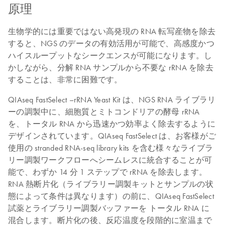
原理
生物学的には重要ではない高発現の RNA 転写産物を除去
すると、NGS のデータの有効活用が可能で、高感度かつ
ハイスループットなシークエンスが可能になります。し
かしながら、分解 RNA サンプルから不要な rRNA を除去
することは、非常に困難です。
QIAseq FastSelect –rRNA Yeast Kit は、NGS RNA ライブラリ
ーの調製中に、細胞質とミトコンドリアの酵母 rRNA
を、トータル RNA から迅速かつ効率よく除去するように
デザインされています。QIAseq FastSelect は、お客様がご
使用の stranded RNA-seq library kits を含む様々なライブラ
リー調製ワークフローへシームレスに統合することが可
能で、わずか 14 分 1 ステップで rRNA を除去します。
RNA 熱断片化（ライブラリー調製キットとサンプルの状
態によって条件は異なります）の前に、QIAseq FastSelect
試薬とライブラリー調製バッファーを トータル RNA に
混合します。断片化の後、反応温度を段階的に室温まで