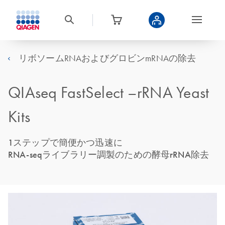
リボソームRNAおよびグロビンmRNAの除去
QIAseq FastSelect –rRNA Yeast
Kits
1ステップで簡便かつ迅速に
RNA-seqライブラリー調製のための酵母rRNA除去