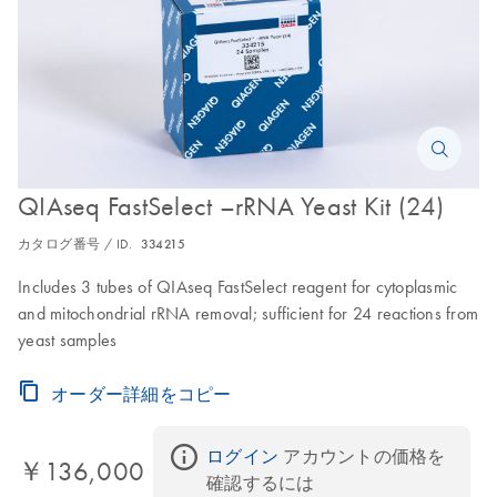
QIAseq FastSelect –rRNA Yeast Kit (24)
カタログ番号 / ID.
334215
Includes 3 tubes of QIAseq FastSelect reagent for cytoplasmic
and mitochondrial rRNA removal; sufficient for 24 reactions from
yeast samples
オーダー詳細をコピー
ログイン
 アカウントの価格を
￥136,000
確認するには