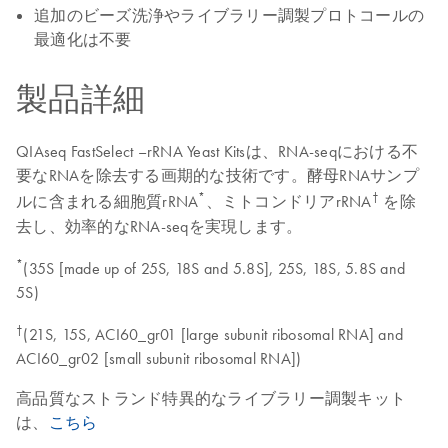
追加のビーズ洗浄やライブラリー調製プロトコールの
最適化は不要
製品詳細
QIAseq FastSelect –rRNA Yeast Kitsは、RNA-seqにおける不
要なRNAを除去する画期的な技術です。酵母RNAサンプ
*
†
ルに含まれる細胞質rRNA
、ミトコンドリアrRNA
を除
去し、効率的なRNA-seqを実現します。
*
(35S [made up of 25S, 18S and 5.8S], 25S, 18S, 5.8S and
5S)
†
(21S, 15S, ACI60_gr01 [large subunit ribosomal RNA] and
ACI60_gr02 [small subunit ribosomal RNA])
高品質なストランド特異的なライブラリー調製キット
は、
こちら