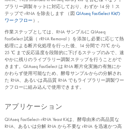
ブラリー調製キットに対応しており、わずか 14 分 1 ス
テップで rRNA を除去します （図
QIAseq FastSelect Kitの
ワークフロー
）。
作業ステップとしては、RNA サンプルに QIAseq
FastSelect 試薬（ rRNA Removal ）を添加し必要に応じて熱
処理による断片化処理を行った後、14 分間で 75℃ から
25 ℃ まで反応温度を段階的に下げるステップのみで、速
やかに残りのライブラリー調製ステップを行うことがで
きます。QIAseq FastSelect は RNA 断片化実施の有無にか
かわらず使用可能なため、酵母サンプルからの分解され
た RNA、あるいは高品質 RNA でもライブラリー調製ワー
クフローに組み込んで使用できます。
アプリケーション
QIAseq FastSelect–rRNA Yeast Kitは、酵母由来の高品質な
RNA、あるいは分解 RNA から不要な rRNA を迅速かつ高