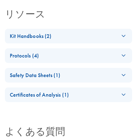
リソース
Kit Handbooks (2)
QIAseq FastSelect
EN
Download
PDF
(317.1KB)
Protocols (4)
Handbook
QIAseq FastSelect
EN
Download
PDF
(532.3KB)
QIAseq FastSelect
EN
Download
PDF
(687.9KB)
Safety Data Sheets (1)
−rRNA Yeast with
−rRNA Yeast
the KAPA RNA
Handbook
Safety Data Sheets
EN
HyperPrep Kit
Certificates of Analysis (1)
Download Safety Data Sheets for QIAGEN product
QIAseq FastSelect
EN
Download
Certificates of Analysis
components.
PDF
(539.8KB)
EN
−rRNA Yeast with
the NEBNext Ultra
II Directional
よくある質問
Library Prep Kit