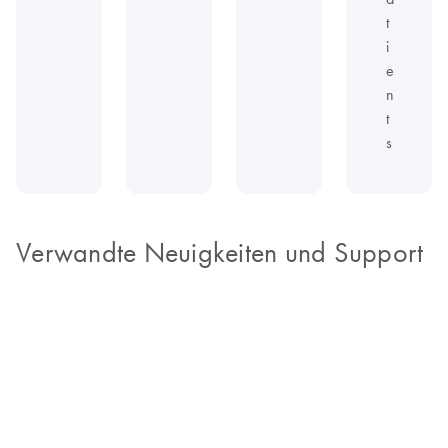
t
i
e
n
t
s
Verwandte Neuigkeiten und Support