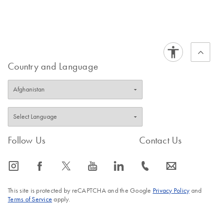
Country and Language
Follow Us
Contact Us
icon_0065_instagram-s
icon_0064_facebook-s
icon_0340_cc_gen_x-s
icon_0077_youtube-s
icon_0066_linkedin-s
icon_0072_phone-s
icon_0063_envelope-s
This site is protected by reCAPTCHA and the Google
Privacy Policy
and
Terms of Service
apply.