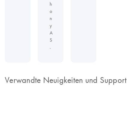
h
o
n
y
A
S
.
Verwandte Neuigkeiten und Support