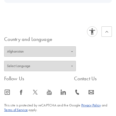
Country and Language
Follow Us
Contact Us
icon_0065_instagram-s
icon_0064_facebook-s
icon_0340_cc_gen_x-s
icon_0077_youtube-s
icon_0066_linkedin-s
icon_0072_phone-s
icon_0063_envelope-s
This site is protected by reCAPTCHA and the Google
Privacy Policy
and
Terms of Service
apply.