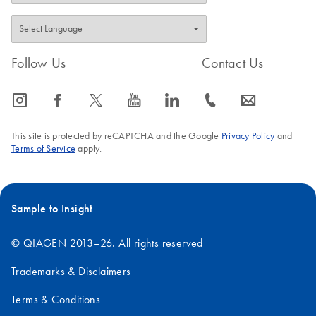
Follow Us
Contact Us
icon_0065_instagram-s
icon_0064_facebook-s
icon_0340_cc_gen_x-s
icon_0077_youtube-s
icon_0066_linkedin-s
icon_0072_phone-s
icon_0063_envelope-s
This site is protected by reCAPTCHA and the Google
Privacy Policy
and
Terms of Service
apply.
Sample to Insight
© QIAGEN 2013–26. All rights reserved
Trademarks & Disclaimers
Terms & Conditions