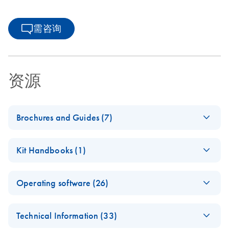
需咨询
资源
Brochures and Guides (7)
Advancing cell and
EN
Download
PDF
(7MB)
Kit Handbooks (1)
gene therapy
development with
QIAcuity Nanoplate
EN
Download
PDF
(176KB)
digital PCR
Operating software (26)
Priming Plugs (24 ×
96) Kit Handbook
Ensure success with
EN
Download
QIAcuity Volume
PDF
(76.4KB)
EN
Download
ZIP
(14.8KB)
April 2026
QIAGEN services
Technical Information (33)
Precision Factor
for QIAcuity Digital