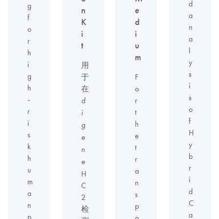
d
g
n
e
a
f
K
d
n
o
i
i
a
r
t
u
l
h
m
y
i
用
s
g
于
F
i
h
在
o
s
-
r
d
o
r
t
i
f
i
h
g
H
s
e
e
y
k
t
n
b
h
r
e
r
u
a
H
i
m
n
C
d
a
s
2
C
n
p
检
a
p
o