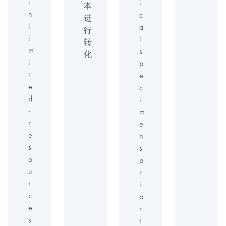
i
i
本
n
c
进
l
a
行
i
l
转
m
s
化
i
p
t
e
e
c
d
i
-
m
r
e
e
n
s
s
o
p
u
r
r
i
c
o
e
r
s
t