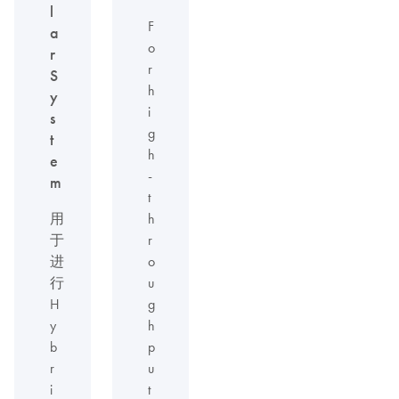
l
F
a
o
r
r
S
h
y
i
s
g
t
h
e
-
m
t
用
h
于
r
进
o
行
u
H
g
y
h
b
p
r
u
i
t