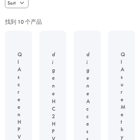
Sort
找到 10 个产品
Q
d
d
Q
I
I
i
i
A
A
g
g
s
s
e
e
c
u
n
n
r
r
e
e
e
e
H
A
e
M
C
c
n
e
2
c
H
t
H
e
P
h
P
s
V
y
V
s