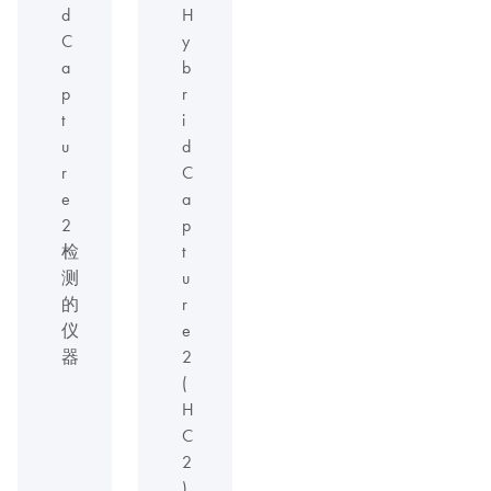
d
H
C
y
a
b
p
r
t
i
u
d
r
C
e
a
2
p
检
t
测
u
的
r
仪
e
器
2
(
H
C
2
)