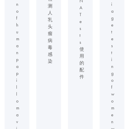
N
n
i
测
A
o
a
人
T
f
g
乳
e
h
e
头
s
u
t
瘤
t
m
e
病
s
a
s
毒
使
n
t
感
用
p
i
染
的
a
n
配
p
g
件
i
o
l
f
l
w
o
o
m
m
a
e
v
n
i
w