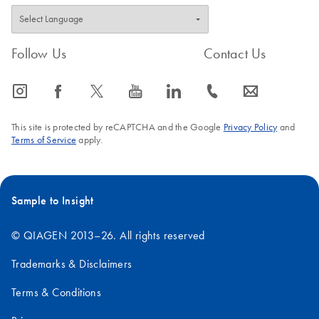
Follow Us
Contact Us
icon_0065_instagram-s
icon_0064_facebook-s
icon_0340_cc_gen_x-s
icon_0077_youtube-s
icon_0066_linkedin-s
icon_0072_phone-s
icon_0063_envelope-s
This site is protected by reCAPTCHA and the Google
Privacy Policy
and
Terms of Service
apply.
Sample to Insight
© QIAGEN 2013–26. All rights reserved
Trademarks & Disclaimers
Terms & Conditions