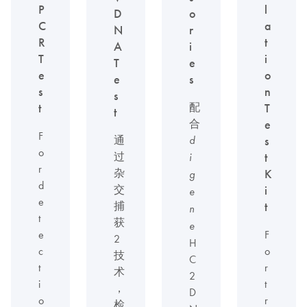
P
l
D
o
C
a
N
r
R
t
A
i
T
i
T
e
e
o
e
s
s
n
s
配
t
T
t
合
e
F
通
d
s
o
过
t
i
r
杂
K
g
d
交
i
e
e
捕
t
n
t
获
e
e
F
2
H
c
o
技
C
t
r
术
2
i
t
，
D
o
r
检