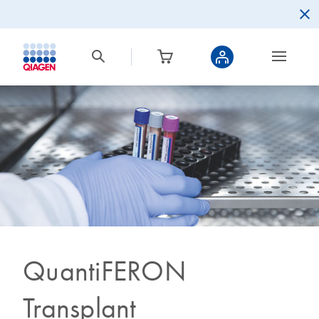
QuantiFERON
Transplant