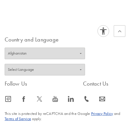
Country and Language
Follow Us
Contact Us
icon_0065_instagram-s
icon_0064_facebook-s
icon_0340_cc_gen_x-s
icon_0077_youtube-s
icon_0066_linkedin-s
icon_0072_phone-s
icon_0063_envelope-s
This site is protected by reCAPTCHA and the Google
Privacy Policy
and
Terms of Service
apply.