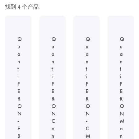
找到 4 个产品
Q
Q
Q
Q
u
u
u
u
a
a
a
a
n
n
n
n
t
t
t
t
i
i
i
i
F
F
F
F
E
E
E
E
R
R
R
R
O
O
O
O
N
N
N
N
-
C
-
M
E
o
C
o
B
n
M
n