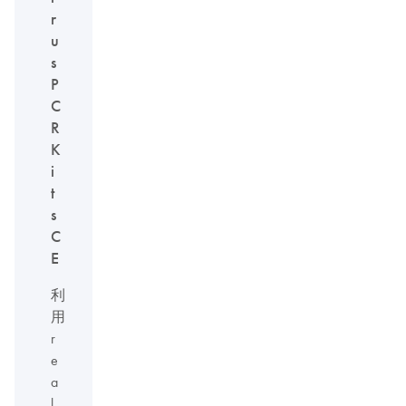
r
u
s
P
C
R
K
i
t
s
C
E
利
用
r
e
a
l