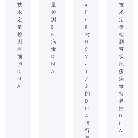
技
量
e
技
术
检
P
术
定
测
C
定
量
E
R
量
检
B
对
检
测
病
H
测
巨
毒
S
带
细
D
V
状
胞
N
-
疱
D
A
1
疹
N
/
病
A
2
毒
的
特
D
异
N
性
A
D
进
N
行
A
检