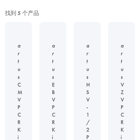
找到 5 个产品
a
a
a
a
r
r
r
r
t
t
t
t
u
u
u
u
s
s
s
s
C
E
H
V
M
B
S
Z
V
V
V
V
P
P
-
P
C
C
1
C
R
R
/
R
K
K
2
K
i
i
P
i