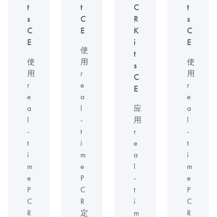
t
t
C
t
s
C
R
s
C
E
K
C
E
i
E
使
t
使
用
使
s
用
r
用
C
r
e
r
E
e
a
e
a
l
应
a
l
-
用
l
-
t
r
-
t
i
e
t
i
m
a
i
m
e
l
m
e
P
-
e
P
C
t
P
C
R
i
C
R
定
m
R