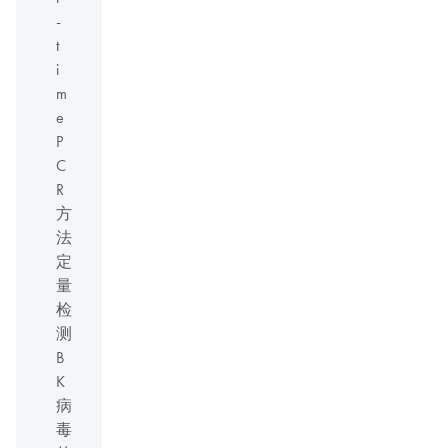
-
t
i
m
e
P
C
R
方
法
定
量
检
测
B
K
病
毒