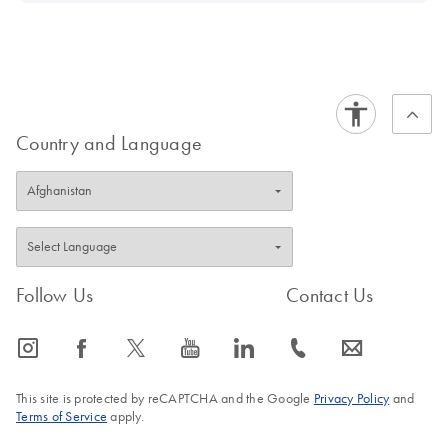
Country and Language
Follow Us
Contact Us
icon_0065_instagram-s
icon_0064_facebook-s
icon_0340_cc_gen_x-s
icon_0077_youtube-s
icon_0066_linkedin-s
icon_0072_phone-s
icon_0063_envelope-s
This site is protected by reCAPTCHA and the Google
Privacy Policy
and
Terms of Service
apply.