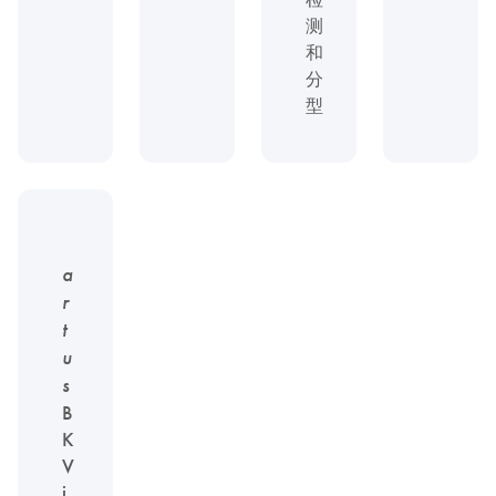
测
和
分
型
a
r
t
u
s
B
K
V
i