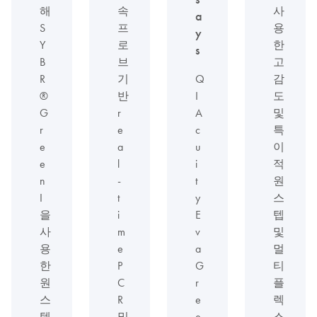
해
속
사
a
S
프
용
y
Y
로
한
s
B
브
고
R
기
Q
감
®
반
I
도
G
r
A
및
r
e
c
특
e
a
u
이
e
l
i
적
n
-
t
원
I
t
y
스
을
i
E
텝
사
m
v
및
용
e
a
멀
한
P
G
티
원
C
r
플
스
R
e
렉
텝
및
e
스