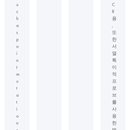
u
C
c
R
h
용
a
,
s
또
p
한
o
서
i
열
n
특
t
이
m
적
u
프
t
로
a
브
t
를
i
사
o
용
n
한
s
멀