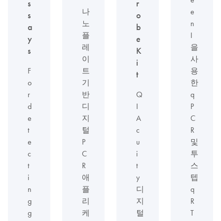
s
r
나
e
s
o
노
n
a
b
플
I
y
e
레
을
s
K
이
사
i
F
트
용
t
o
기
한
r
반
Q
q
d
디
I
P
e
지
A
C
t
털
c
R
e
P
u
및
c
C
i
투
t
R
t
스
i
애
y
텝
n
플
디
q
g
리
지
R
g
케
털
T