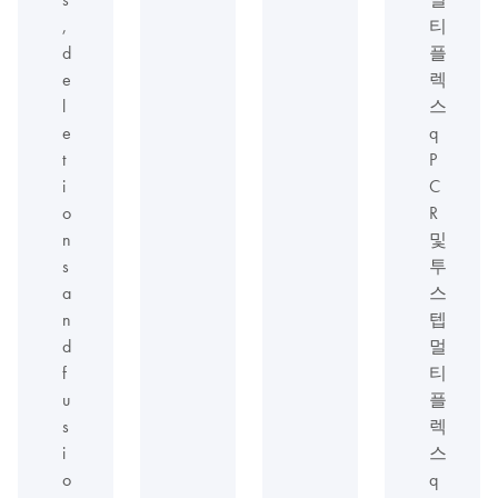
,
티
d
플
e
렉
l
스
e
q
t
P
i
C
o
R
n
및
s
투
a
스
n
텝
d
멀
f
티
u
플
s
렉
i
스
o
q