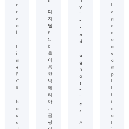
r
l
v
r
디
e
i
e
지
g
t
a
털
e
r
l
P
n
o
-
C
o
d
t
R
m
i
i
을
e
a
m
이
a
g
e
용
m
n
P
한
p
o
C
박
l
s
R
테
i
t
-
리
f
i
b
아
i
c
a
,
c
s
s
곰
a
e
팡
A
t
d
이
s
i