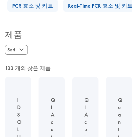
PCR 효소 및 키트
Real-Time PCR 효소 및 키트
제품
Sort
133 개의 찾은 제품
I
Q
Q
Q
D
I
I
u
S
A
A
a
O
c
c
n
L
u
u
t
U
i
i
i