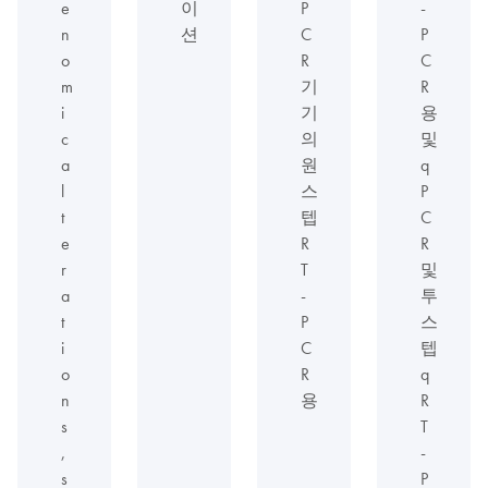
e
이
P
-
n
션
C
P
o
R
C
m
기
R
i
기
용
c
의
및
a
원
q
l
스
P
t
텝
C
e
R
R
r
T
및
a
-
투
t
P
스
i
C
텝
o
R
q
n
용
R
s
T
,
-
s
P