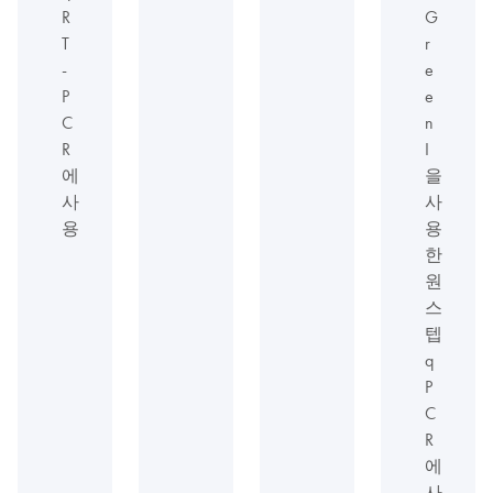
R
G
T
r
-
e
P
e
C
n
R
I
에
을
사
사
용
용
한
원
스
텝
q
P
C
R
에
사