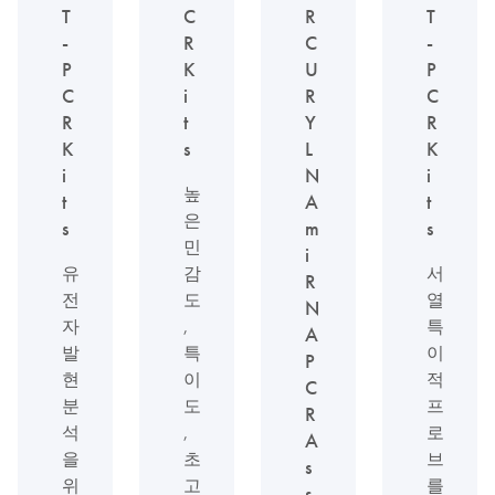
T
C
R
T
-
R
C
-
P
K
U
P
C
i
R
C
R
t
Y
R
K
s
L
K
i
N
i
높
t
A
t
은
s
m
s
민
i
유
감
서
R
전
도
열
N
자
,
특
A
발
특
이
P
현
이
적
C
분
도
프
R
석
,
로
A
을
초
브
s
위
고
를
s