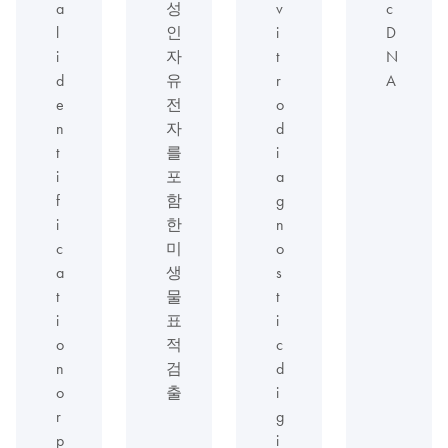
a
성
v
c
l
인
i
D
i
자
t
N
d
유
r
A
e
전
o
n
자
d
t
를
i
i
포
a
f
함
g
i
한
n
c
미
o
a
생
s
t
물
t
i
표
i
o
적
c
n
검
d
o
출
i
r
g
p
i