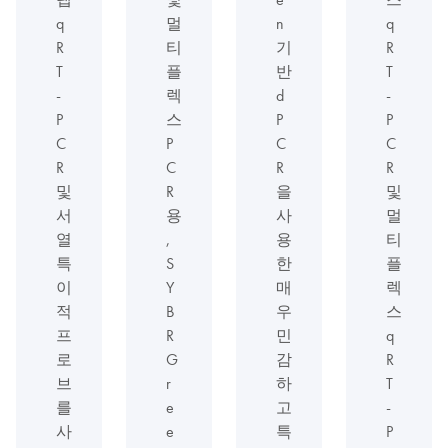
q
멀
n
q
R
티
기
R
T
플
반
T
-
렉
d
-
P
스
P
P
C
P
C
C
R
C
R
R
및
R
을
및
서
용
사
멀
열
,
용
티
특
S
한
플
이
Y
매
렉
적
B
우
스
프
R
민
q
로
G
감
R
브
r
하
T
를
e
고
-
사
e
특
P