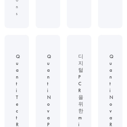
n
s
Q
Q
디
Q
u
u
지
u
a
a
털
a
n
n
P
n
t
t
C
t
i
i
R
i
T
N
을
N
e
o
위
o
c
v
한
v
t
a
m
a
R
P
i
R