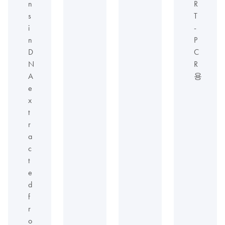
n
R
s
T
i
-
n
P
D
C
N
R
A
용
e
x
t
r
a
c
t
e
d
f
r
o