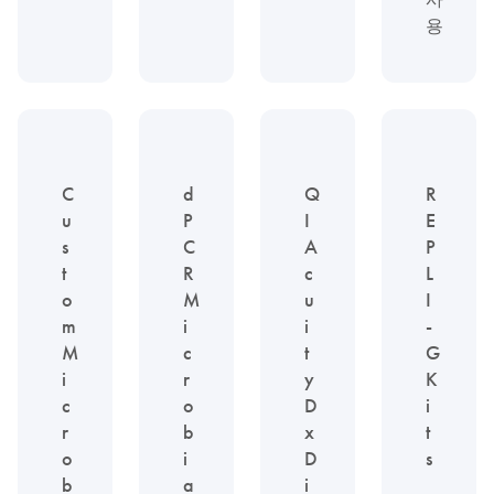
용
C
d
Q
R
u
P
I
E
s
C
A
P
t
R
c
L
o
M
u
I
m
i
i
-
M
c
t
G
i
r
y
K
c
o
D
i
r
b
x
t
o
i
D
s
b
a
i