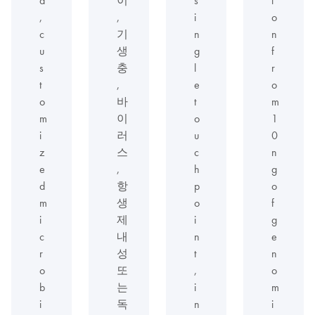
,
,
i
o
c
기
n
n
u
생
g
f
s
충
l
r
t
,
e
o
o
바
t
m
m
이
o
1
i
러
u
0
z
스
c
n
e
,
h
g
d
항
p
o
m
생
o
f
i
제
i
g
c
내
n
e
r
성
t
n
o
또
,
o
b
는
i
m
i
독
n
i