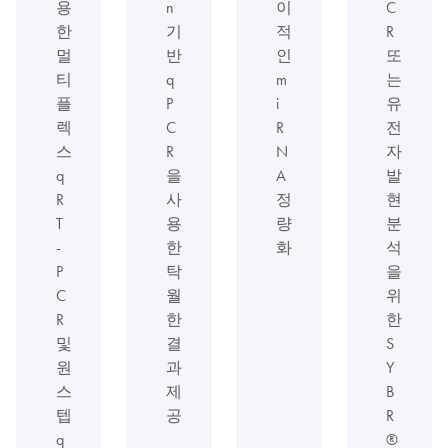
용
n
이
C
한
기
적
R
멀
반
인
또
티
q
m
는
플
P
i
유
렉
C
R
전
스
R
N
자
q
을
A
발
R
사
정
현
T
용
량
분
-
한
화
석
P
탁
을
C
월
위
R
한
한
및
결
S
원
과
Y
스
제
B
텝
공
R
q
®