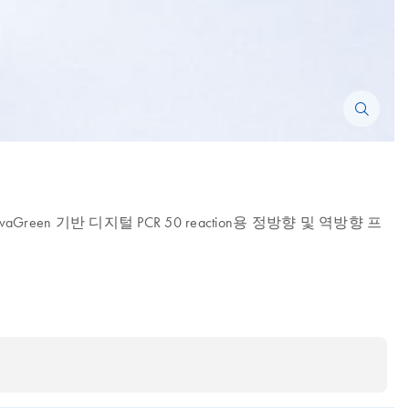
26k용 EvaGreen 기반 디지털 PCR 50 reaction용 정방향 및 역방향 프