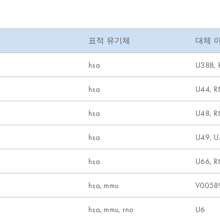
표적 유기체
대체 
hsa
U38B,
hsa
U44, 
hsa
U48, 
hsa
U49, 
hsa
U66, 
hsa, mmu
V0058
hsa, mmu, rno
U6