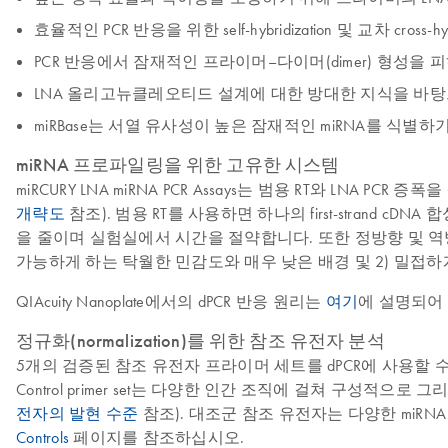
효율적인 PCR 반응을 위한 self-hybridization 및 교차 cross-h
PCR 반응에서 잠재적인 프라이머–다이머(dimer) 형성을 
LNA 올리고뉴클레오티드 설계에 대한 방대한 지식을 바탕
miRBase는 서열 유사성이 높은 잠재적인 miRNA를 식
miRNA 프로파일링을 위한 고유한 시스템
miRCURY LNA miRNA PCR Assays는 범용 RT와 LNA 
개략도
참조). 범용 RT를 사용하면 하나의 first-strand c
을 줄이며 실험실에서 시간을 절약합니다. 또한 정방향 및 역방향
가능하게 하는 탁월한 민감도와 매우 낮은 배경 및 2) 밀접하
QIAcuity Nanoplate에서의 dPCR 반응 원리는
여기
에 설명되어
정규화(normalization)를 위한 참조 유전자 분석
5개의 검증된 참조 유전자 프라이머 세트를 dPCR에 사용할 
Control primer set는 다양한 인간 조직에 걸쳐 구성적으
전자의 발현 수준
참조). 대조군 참조 유전자는 다양한 miRNA
Controls
페이지를 참조하십시오.