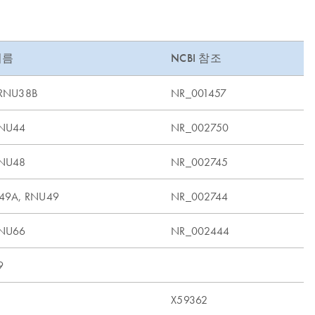
이름
NCBI 참조
 RNU38B
NR_001457
RNU44
NR_002750
RNU48
NR_002745
U49A, RNU49
NR_002744
RNU66
NR_002444
9
X59362