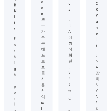
e
y
C
R
e
s
R
K
n
P
i
또
L
a
t
는
N
n
s
가
A
e
수
에
F
l
분
최
o
s
해
적
r
프
화
L
h
로
된
N
i
브
S
A
g
를
Y
강
h
사
B
화
-
용
R
S
p
하
Y
®
e
여
B
G
r
m
R
r
f
i
®
e
o