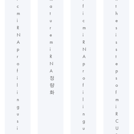
c
a
f
t
m
t
i
h
i
u
c
e
R
r
m
s
N
e
i
i
A
m
R
s
p
i
N
s
r
R
A
t
o
N
p
e
f
A
r
p
i
정
o
s
l
량
f
o
i
화
i
f
n
l
m
g
i
i
u
n
R
s
g
C
i
u
U