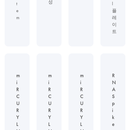
성
l
t
플
e
레
m
이
트
m
m
m
R
i
i
i
N
R
R
R
A
C
C
C
S
U
U
U
p
R
R
R
i
Y
Y
Y
k
L
L
L
e