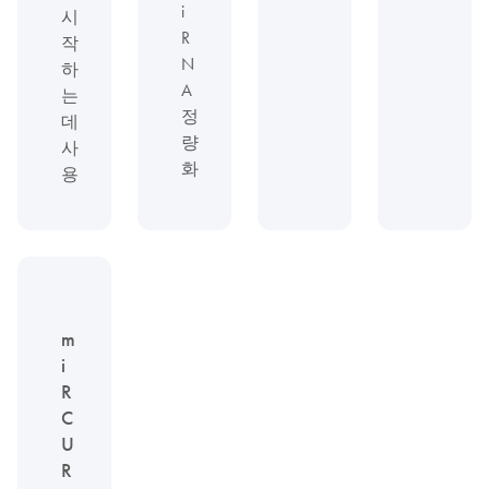
i
시
R
작
N
하
A
는
정
데
량
사
화
용
m
i
R
C
U
R