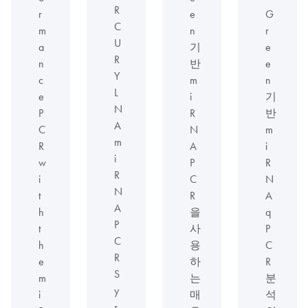
R
e
G
r
C
n
r
m
U
기
e
a
R
반
e
n
Y
m
n
c
L
i
기
e
N
R
반
P
A
N
m
C
m
A
i
R
i
P
R
w
R
C
N
i
N
R
A
t
A
을
q
h
P
사
P
t
C
용
C
h
R
하
R
e
S
는
분
m
y
매
석
i
s