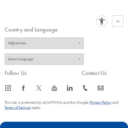
Country and Language
Follow Us
Contact Us
icon_0065_instagram-s
icon_0064_facebook-s
icon_0340_cc_gen_x-s
icon_0077_youtube-s
icon_0066_linkedin-s
icon_0072_phone-s
icon_0063_envelope-s
This site is protected by reCAPTCHA and the Google
Privacy Policy
and
Terms of Service
apply.