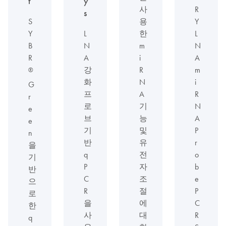
t
y
사
R
s
S
용
Y
Y
L
한
L
B
N
m
N
R
A
i
A
강
R
m
®
화
N
i
G
프
A
R
r
로
기
N
e
브
능
A
e
기
및
P
n
반
유
r
을
q
전
o
기
P
자
b
반
C
조
e
으
R
절
P
로
을
에
C
한
사
대
R
q