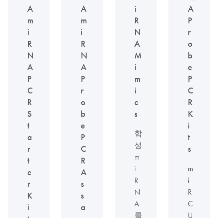
A
A
i
A
m
m
R
P
i
i
N
r
R
R
A
o
N
N
M
b
A
A
i
e
P
P
m
P
C
r
i
C
R
o
c
R
S
b
s
K
t
e
i
합
a
P
t
성
r
C
s
m
t
R
i
m
e
A
R
i
r
s
N
R
K
s
A
C
i
a
를
U