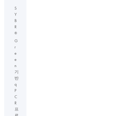
S
Y
B
R
®
G
r
e
e
n
기
반
q
P
C
R
프
로