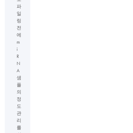
파
일
링
전
에
m
i
R
N
A
샘
플
의
정
도
관
리
를