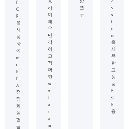
용
한
S
P
하
연
y
C
여
구
s
R
매
t
을
우
e
사
민
m
용
감
을
하
하
사
여
고
용
m
정
한
i
확
고
R
한
성
N
m
능
A
a
P
정
t
C
량
u
R
화
r
용
실
e
험
m
을