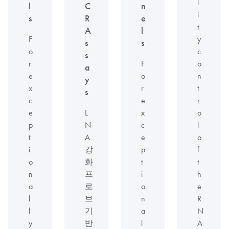
l
l
C
n
i
s
R
e
t
A
l
F
y
s
s
o
c
s
r
F
o
a
e
o
n
y
x
r
t
s
c
e
r
e
L
x
o
p
N
c
l
t
A
e
o
i
강
p
f
o
화
t
t
n
프
i
h
a
로
o
e
l
브
n
R
l
기
a
N
y
반
l
A