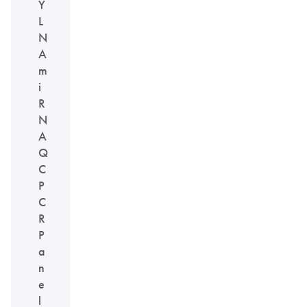
Y
L
N
A
m
i
R
N
A
Q
C
P
C
R
P
a
n
e
l