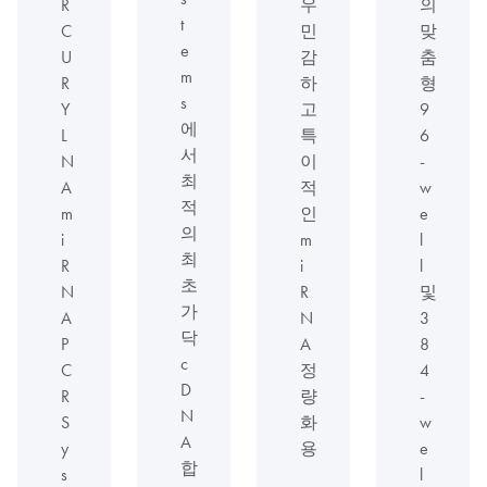
우
의
R
t
민
맞
C
e
감
춤
U
m
하
형
R
s
고
9
Y
에
특
6
L
서
이
-
N
최
적
w
A
적
인
e
m
의
m
l
i
최
i
l
R
초
R
및
N
가
N
3
A
닥
A
8
P
c
정
4
C
D
량
-
R
N
화
w
S
A
용
e
y
합
l
s