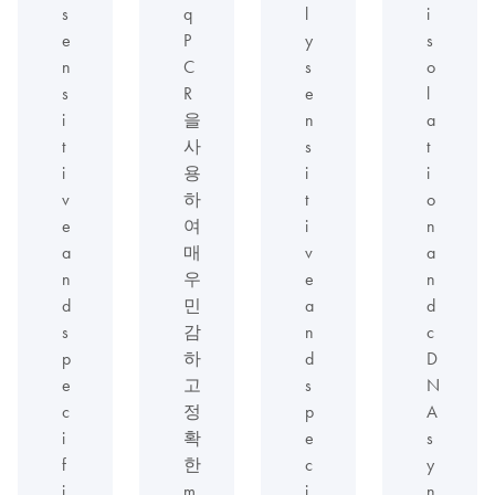
s
q
l
i
e
P
y
s
n
C
s
o
s
R
e
l
i
을
n
a
t
사
s
t
i
용
i
i
v
하
t
o
e
여
i
n
a
매
v
a
n
우
e
n
d
민
a
d
s
감
n
c
p
하
d
D
e
고
s
N
c
정
p
A
i
확
e
s
f
한
c
y
i
m
i
n