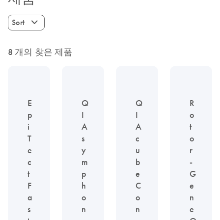
Sort
8 개의 찾은 제품
E
Q
Q
R
p
I
I
o
i
A
A
t
T
s
c
o
e
y
u
r
c
m
b
-
t
p
e
G
F
h
C
e
a
o
o
n
s
n
n
e