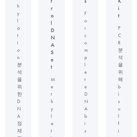
t
s
K
h
r
i
y
F
o
t
l
o
l
a
r
P
D
t
c
C
N
i
o
R
A
o
m
분
S
n
p
석
e
분
l
을
t
석
e
위
을
M
t
해
위
e
e
b
한
t
D
i
D
h
N
s
N
y
A
u
A
l
b
l
정
a
i
f
제
t
s
i