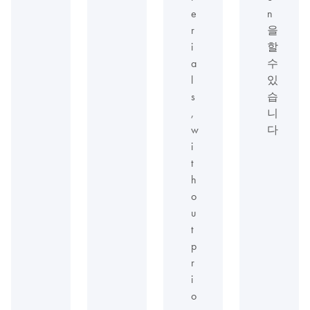
e
n
r
을
i
할
a
수
l
있
s
습
,
니
w
다
i
t
h
o
u
t
p
r
i
o