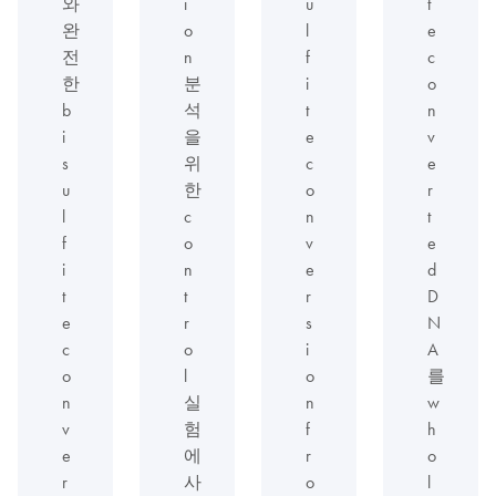
와
i
u
t
완
o
l
e
전
n
f
c
한
분
i
o
b
석
t
n
i
을
e
v
s
위
c
e
u
한
o
r
l
c
n
t
f
o
v
e
i
n
e
d
t
t
r
D
e
r
s
N
c
o
i
A
o
l
o
를
n
실
n
w
v
험
f
h
e
에
r
o
r
사
o
l