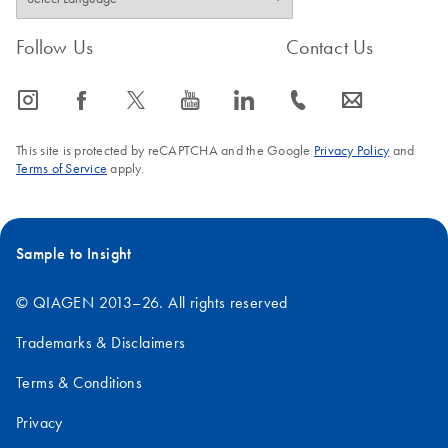
Follow Us
Contact Us
icon_0065_instagram-s
icon_0064_facebook-s
icon_0340_cc_gen_x-s
icon_0077_youtube-s
icon_0066_linkedin-s
icon_0072_phone-s
icon_0063_envelope-s
This site is protected by reCAPTCHA and the Google
Privacy Policy
and
Terms of Service
apply.
Sample to Insight
© QIAGEN 2013–26. All rights reserved
Trademarks & Disclaimers
Terms & Conditions
Privacy