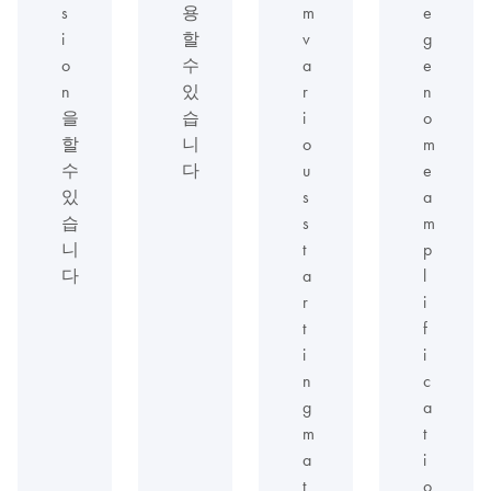
s
용
m
e
i
할
v
g
o
수
a
e
n
있
r
n
을
습
i
o
할
니
o
m
수
다
u
e
있
s
a
습
s
m
니
t
p
다
a
l
r
i
t
f
i
i
n
c
g
a
m
t
a
i
t
o