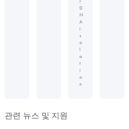
r
D
N
A
i
s
o
l
a
t
i
o
n
관련 뉴스 및 지원