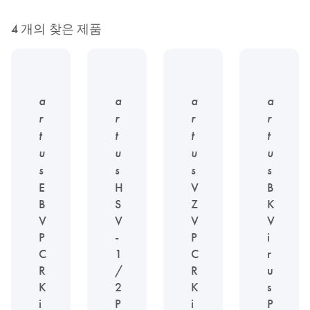
4 개의 찾은 제품
a
a
a
a
r
r
r
r
t
t
t
t
u
u
u
u
s
s
s
s
E
H
V
B
B
S
Z
K
V
V
V
V
P
-
P
i
C
1
C
r
R
/
R
u
K
2
K
s
i
P
i
P