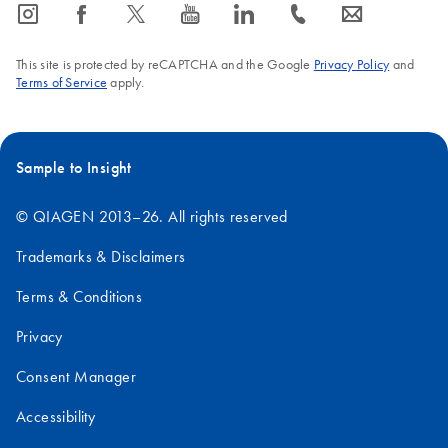
icon_0065_instagram-s
icon_0064_facebook-s
icon_0340_cc_gen_x-s
icon_0077_youtube-s
icon_0066_linkedin-s
icon_0072_phone-s
icon_0063_envelope-s
This site is protected by reCAPTCHA and the Google
Privacy Policy
and
Terms of Service
apply.
Sample to Insight
© QIAGEN 2013–26. All rights reserved
Trademarks & Disclaimers
Terms & Conditions
Privacy
Consent Manager
Accessibility