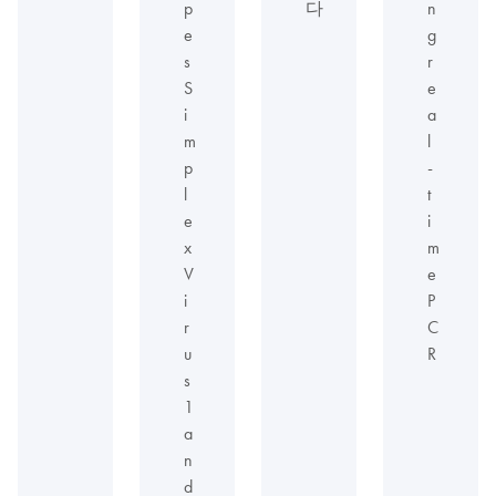
p
다
n
e
g
s
r
S
e
i
a
m
l
p
-
l
t
e
i
x
m
V
e
i
P
r
C
u
R
s
1
a
n
d