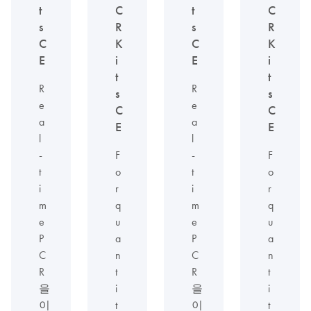
t
C
t
C
s
R
s
R
C
K
C
K
E
i
E
i
t
t
R
R
s
s
e
e
C
C
a
a
E
E
l
l
-
F
-
F
t
o
t
o
i
r
i
r
m
q
m
q
e
u
e
u
P
a
P
a
C
n
C
n
R
t
R
t
을
i
을
i
이
t
이
t