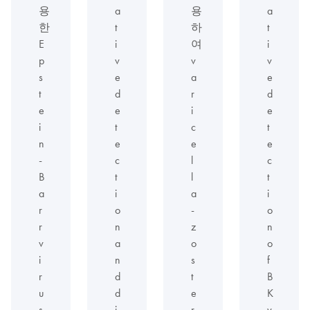
용
a
용
a
한
t
하
t
E
i
여
i
p
v
v
v
s
e
a
e
t
d
r
d
e
e
i
e
i
t
c
t
n
e
e
e
-
c
l
c
B
t
l
t
a
i
a
i
r
o
-
o
r
n
z
n
v
a
o
o
i
n
s
f
r
d
t
B
u
d
e
K
s
i
r
v