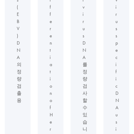
(
f
v
i
E
f
i
r
B
e
r
u
V
r
u
s
)
e
s
s
D
n
D
p
N
t
N
e
A
i
A
c
의
a
를
i
정
t
정
f
량
i
량
i
검
o
검
c
출
n
사
D
용
o
할
N
f
수
A
H
있
u
e
습
s
r
니
i