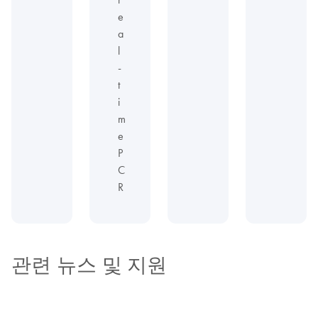
e
a
l
-
t
i
m
e
P
C
R
관련 뉴스 및 지원