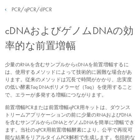
PCR/qPCR/dPCR
cDNAおよびゲノムDNAの効
率的な前置増幅
少量のRNAを含むサンプルからcDNAを前置増幅するに
は、使用するメソッドによって技術的に困難な場合があ
ります。従来のメソッドは冗長で時間がかかり、忠実度
の低い酵素
DNAポリメラーゼ（Taq）を使用すること
Taq
で、エラーが多発する増幅につながります。
前置増幅PCRまたは前置増幅qPCR用キットは、ダウンス
トリームアプリケーションの前に少量のRNAおよびDNA
を含むサンプルからcDNAとゲノムDNAを簡単に増幅でき
ます。当社のqPCR用前置増幅酵素により、公平で再現可
能な結果をリアルタイムPCR解析で生成します。包括的な