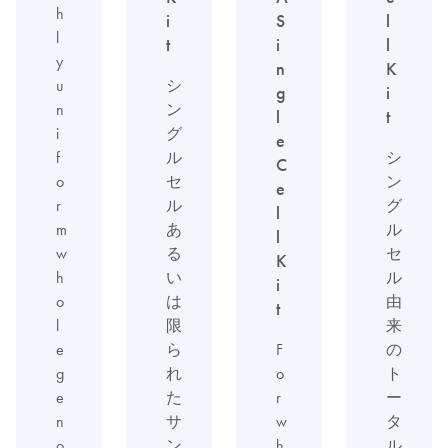
h
i
S
l
l
t
i
l
y
n
K
u
シ
g
i
n
ン
l
t
i
グ
e
f
ル
シ
C
o
セ
ン
e
r
ル
グ
l
m
あ
ル
l
w
る
セ
K
h
い
ル
i
o
は
由
t
l
限
来
e
ら
F
の
g
れ
o
ト
e
た
r
ー
n
サ
w
タ
o
ン
h
ル