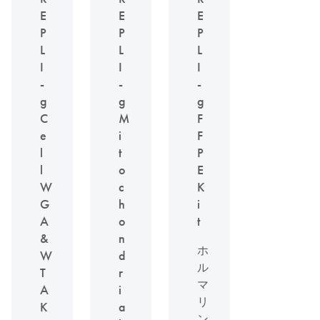
E
E
E
P
P
P
L
L
L
I
I
I
-
-
-
g
g
g
C
M
F
e
i
F
l
t
P
l
o
E
W
c
K
G
h
i
A
o
t
&
n
ホ
W
d
ル
T
r
マ
A
i
リ
K
a
ン