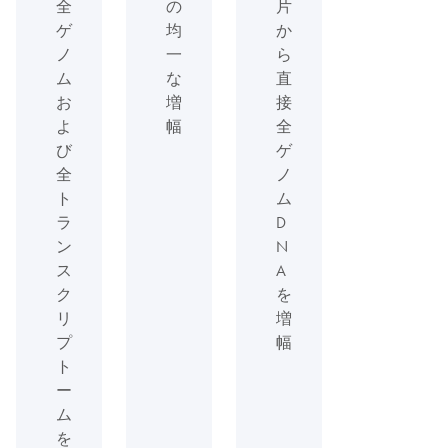
全
の
片
ゲ
均
か
ノ
一
ら
ム
な
直
お
増
接
よ
幅
全
び
ゲ
全
ノ
ト
ム
ラ
D
ン
N
ス
A
ク
を
リ
増
プ
幅
ト
ー
ム
を