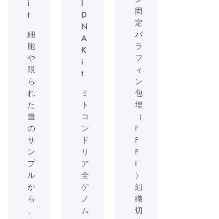
i
l
固
t
D
定
N
細
パ
A
胞
ラ
K
や
フ
i
限
ィ
t
ら
ン
れ
ミ
包
た
ト
埋
量
コ
（
の
ン
F
サ
ド
F
ン
リ
P
プ
ア
E
ル
全
）
か
ゲ
組
ら
ノ
織
、
ム
切