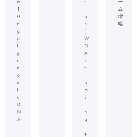
m
t
ー
1
i
ム
0
o
増
n
n
幅
g
(
o
W
f
G
g
A
e
)
n
f
o
r
m
o
i
m
c
s
D
i
N
n
A
g
l
e