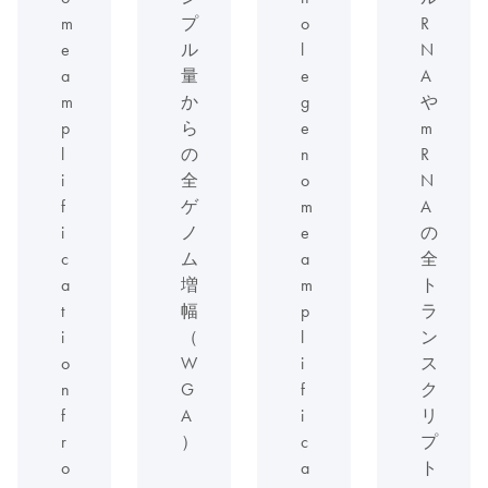
m
プ
o
R
e
ル
l
N
a
量
e
A
m
か
g
や
p
ら
e
m
l
の
n
R
i
全
o
N
f
ゲ
m
A
i
ノ
e
の
c
ム
a
全
a
増
m
ト
t
幅
p
ラ
i
（
l
ン
o
W
i
ス
n
G
f
ク
f
A
i
リ
r
）
c
プ
o
a
ト