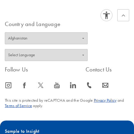
Country and Language
Follow Us
Contact Us
icon_0065_instagram-s
icon_0064_facebook-s
icon_0340_cc_gen_x-s
icon_0077_youtube-s
icon_0066_linkedin-s
icon_0072_phone-s
icon_0063_envelope-s
This site is protected by reCAPTCHA and the Google
Privacy Policy
and
Terms of Service
apply.
Sample to Insight