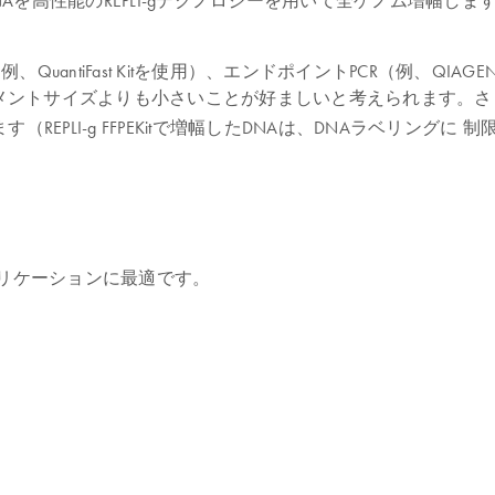
Aを高性能のREPLI-gテクノロジーを用いて全ゲノム増幅し
QuantiFast Kitを使用）、エンドポイントPCR（例、QIAGEN F
ントサイズよりも小さいことが好ましいと考えられます。さら
ます（
REPLI-g FFPEKitで増幅したDNAは、DNAラベ
なアプリケーションに最適です。