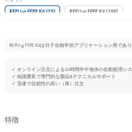
REPLI-g FFPE Kit (25)
REPLI-g FFPE Kit (100)
REPLI-g FFPE Kitは分子生物学的アプリケーシ
✓ オンライン注文による24時間年中無休の自動処理シ
✓ 知識豊富で専門的な製品&テクニカルサポート
✓ 迅速で信頼性の高い（再）注文
特徴