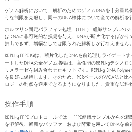
ゲノム解析において、解析のためのゲノムDNAを十分量確
うな制限を克服し、同一のDNA検体について全ての解析を
ホルマリン固定パラフィン包埋 （FFPE） 組織サンプ
はDNAに非可逆的な損傷を与え、DNAが断片化するばかり
抽出できず、増幅なしでは限られた解析しか行なえません
REPLI-g FFPE Kitは、断片化したDNAを前処理しラ
ートしたDNAの全ゲノム増幅は、高性能のREPLI-gテクノロジーを用いて
リメラーゼを組み合わせたキットです。REPLI-g DNA 
を良好に保持します。そのため、PCRベースのWGA法と
ロジーの利点を適用できるようになりました。
貴重な試料
操作手順
REPLI-g FFPEプロトコールでは、 FFPE組織サンプ
を溶解後、斬新なバッファーおよび酵素を用いてDNAを前処