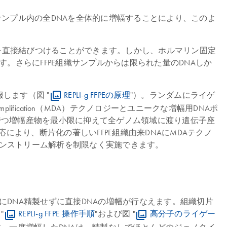
サンプル内の全DNAを全体的に増幅することにより、このよ
異を直接結びつけることができます。しかし、ホルマリン固定
。さらにFFPE組織サンプルからは限られた量のDNAしか
服します（図 "
REPLI-g FFPEの原理
"）。ランダムにライゲ
 amplification（MDA）テクノロジーとユニークな増幅用DNAポ
チ配列を持つ増幅産物を最小限に抑えて全ゲノム領域に渡り遺伝子座
応により、断片化の著しいFFPE組織由来DNAにMDAテクノ
ンストリーム解析を制限なく実施できます。
ら事前にDNA精製せずに直接DNAの増幅が行なえます。組織切片
"
REPLI-g FFPE 操作手順
"および図 "
高分子のライゲー