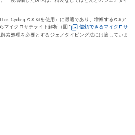
ます。一度増幅したDNAは、精製なしでほとんどのジェノタイ
ast Cycling PCR Kitを使用）に最適であり、増幅するPCRア
マイクロサテライト解析（図 "
信頼できるマイクロサ
リングに 制限酵素処理を必要とするジェノタイピング法には適していま