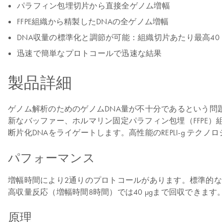
パラフィン包埋切片から直接全ゲノム増幅
FFPE組織から精製したDNAの全ゲノム増幅
DNA収量の標準化と調節が可能：組織切片あたり最高40 
迅速で簡単なプロトコールで迅速な結果
製品詳細
ゲノム解析のためのゲノムDNA量が不十分であるという問題は、サンプル中の全
新なバッファー、ホルマリン固定パラフィン包埋（FFPE）
断片化DNAをライゲートします。高性能のREPLI-g テク
パフォーマンス
増幅時間により2通りのプロトコールがあります。標準的な品質
高収量反応（増幅時間8時間）では40 µgまで回収できます
原理