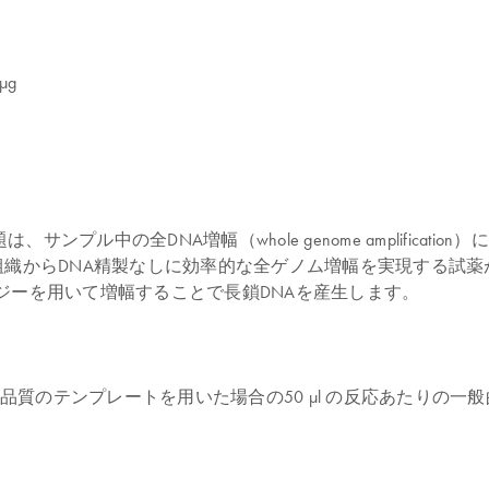
µg
DNA増幅（whole genome amplification）により解決で
組織からDNA精製なしに効率的な全ゲノム増幅を実現する試薬
ノロジーを用いて増幅することで長鎖DNAを産生します。
のテンプレートを用いた場合の50 µl の反応あたりの一般的
。