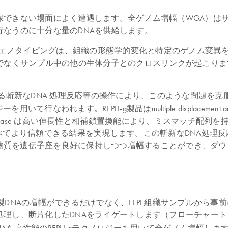
保できない場面によく遭遇します。全ゲノム増幅（WGA）は
行なうのに十分な量のDNAを供給します。
ルのジェノタイピングは、組織の形態学的変化と特定のゲノム変
でなくサンプル中の他の生体分子とのクロスリンクが起こります
。
イゲートする斬新なDNA 処理反応等の操作により、このような問題を克
行なわれます。REPLI-g製品はmultiple displacement
Polymerase は高い伸長性と相補鎖置換能により、ミスマッ
比べてより信頼できる結果を実現します。
この斬新なDNA処理反
物質を遺伝子座を良好に保持しつつ増幅することができ、ダウ
ルからの精製DNAの増幅ができるだけでなく、FFPE組織サンプルか
理し、断片化したDNAをライゲートします（フローチャート 