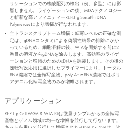
リケーションでの核酸配列の検出（例、多型）には影
響しません。ライゲーションの後、MDAテクノロジー
と斬新な高アフィニティーREPLI-g SensiPhi DNA
Polymeraseにより増幅が行なわれます。
全トランスクリプトーム増幅
：転写レベルの正確な測
定は、gDNAコンタミによる偽陽性結果の排除にかか
っているため、細胞溶解の後、WTAを開始する前に2
番目の溶液からgDNAを除去します。高効率のライゲ
ーションと増幅のためのcDNAを調製します。その後の
逆転写反応用に選択したプライマーにより、トータル
RNA濃縮では全転写産物、poly A+ mRNA濃縮ではポリ
アデニル化転写産物のみが増幅されます。
アプリケーション
REPLI-g Cell WGA & WTA Kitは微量サンプルからの全転写
産物とゲノム領域の均一な増幅を並行して行ないます。
キットを用いて並行して増幅されたgDNAとcDNAは、次