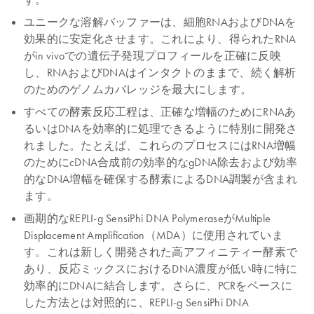
ユニークな溶解バッファーは、細胞RNAおよびDNAを
効果的に安定化させます。これにより、得られたRNA
がin vivoでの遺伝子発現プロフィールを正確に反映
し、RNAおよびDNAはインタクトのままで、続く解析
のためのゲノムカバレッジを最大にします。
すべての酵素反応工程は、正確な増幅のためにRNAあ
るいはDNAを効率的に処理できるように特別に開発さ
れました。たとえば、これらのプロセスにはRNA増幅
のためにcDNA合成前の効率的なgDNA除去および効率
的なDNA増幅を確保する酵素によるDNA調製が含まれ
ます。
画期的なREPLI-g SensiPhi DNA PolymeraseがMultiple
Displacement Amplification（MDA）に使用されていま
す。これは新しく開発された高アフィニティー酵素で
あり、反応ミックスにおけるDNA濃度が低い時に特に
効率的にDNAに結合します。さらに、PCRをベースに
した方法とは対照的に、REPLI-g SensiPhi DNA