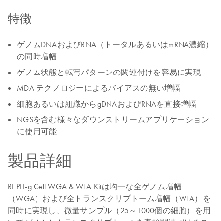
特徴
ゲノムDNAおよびRNA（トータルあるいはmRNA濃縮）
の同時増幅
ゲノム状態と転写パターンの関連付けを容易に実現
MDA テクノロジーによるバイアスの無い増幅
細胞あるいは組織からgDNAおよびRNAを直接増幅
NGSを含む様々なダウンストリームアプリケーション
に使用可能
製品詳細
REPLI-g Cell WGA & WTA Kitは均一な全ゲノム増幅
（WGA）および全トランスクリプトーム増幅（WTA）を
同時に実現し、微量サンプル（25～1000個の細胞）を用