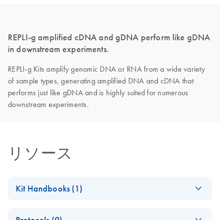
REPLI-g amplified cDNA and gDNA perform like gDNA
in downstream experiments.
REPLI-g Kits amplify genomic DNA or RNA from a wide variety
of sample types, generating amplified DNA and cDNA that
performs just like gDNA and is highly suited for numerous
downstream experiments.
リソース
Kit Handbooks (1)
REPLI-g Cell WGA &
EN
Download
PDF
(1.7MB)