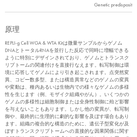
Genetic predisposition
原理
REPLI-g Cell WGA & WTA Kitは微量サンプルからゲノム
DNAとトータルRNAを並行した反応で同時に増幅できる
ように特別にデザインされており、ゲノムとトランスク
リプトームの関連付けを直接行なえます。転写制御は環
境に応答してゲノムにより引き起こされます。点突然変
異、コピー数多型、または構造異常などのゲノムの変異
や変動は、種内あるいは生物内での様々なゲノムの多様
性を生じます（例、モザイク組織やがん）。いくつかの
ゲノムの多様性は細胞制御または全身性制御に殆ど影響
を与えないこともあります。しかし他の変異が、転写制
御や、最終的に生理的に劇的な影響を及ぼす場合もあり
ます。組織の複合的な構造のために、遺伝子型変化が及
ぼすトランスクリプトームへの直接的な因果関係に関す