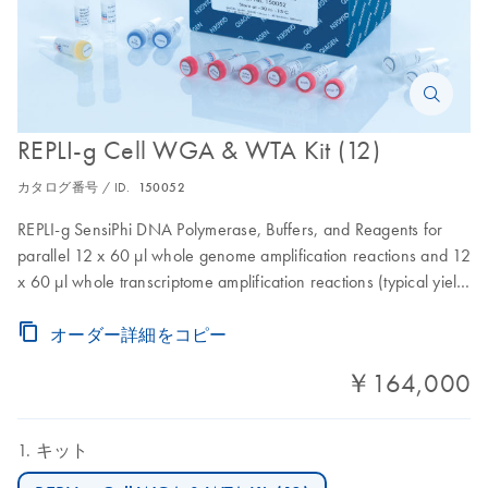
REPLI-g Cell WGA & WTA Kit (12)
カタログ番号 / ID.
150052
REPLI-g SensiPhi DNA Polymerase, Buffers, and Reagents for
parallel 12 x 60 µl whole genome amplification reactions and 12
x 60 µl whole transcriptome amplification reactions (typical yield:
20 µg from each reaction)
オーダー詳細をコピー
￥164,000
キット