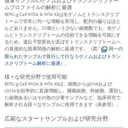
微量サンプルのゲノムおよびトランスクリプトー
ムプロファイルの解析に最適
REPLI-g Cell WGA & WTA Kitは全ゲノムとトランスクリプ
トームで非常に均一な増幅を実現し、配列の偏りはほと
んどありません。25個という少ない細胞数でも、全ゲノ
ムとトランスクリプトームの信頼できる増幅を可能にす
るため、遺伝子型変化が及ぼすトランスクリプトームへ
の直接的な因果関係の解析に最適です。（図 “
同一の
限られたサンプルで並行して行なうゲノムおよびトラン
スクリプトーム解析に最適
）。
様々な研究分野で使用可能
REPLI-g Cell WGA & WTA Kitは、細胞からgDNAおよび
cDNAを効率的に直接増幅し、腫瘍細胞、幹細胞、選別し
た細胞あるいはその他の少量サンプルなど、臨床研究で
解析される様々なサンプルに使用できます（表参照）。
広範なスタートサンプルおよび研究分野