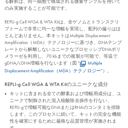
る解析は、同一細胞で構成される微量サンプルを用いて
のみ実施することが可能です。
REPLI-g Cell WGA & WTA Kitは、全ゲノムとトランスクリ
プトームで非常に均一な増幅を実現し、配列の偏りはほ
とんどありません。本キットはMultiple Displacement
Amplification（MDA）テクノロジーに基づき、DNAテンプ
レートから解離しないユニークなプロセッシブDNAポリ
メラーゼを利用し、70 kbまでの複製が可能で、等温で
gDNA/cDNA増幅を行ないます（図 "
Multiple
Displacement Amplification（MDA）テクノロジー
"）。
REPLI-g Cell WGA & WTA Kitのユニークな成分
キットに含まれる全ての酵素および増幅用成分は、ユ
ニークで制御された混入核酸除去操作を行ない、
REPLI‑gで増幅可能なDNAまたはRNAのコンタミを排除
します。このプロセスに続いて、キットの完全な機能
性を確実にするために厳格な品質管理が実施されま
す。