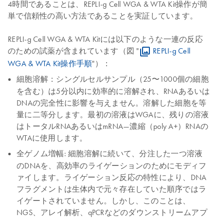
4時間であることは、REPLI-g Cell WGA & WTA Kit操作が簡
単で信頼性の高い方法であることを実証しています。
REPLI-g Cell WGA & WTA Kitには以下のような一連の反応
のための試薬が含まれています（図 "
REPLI-g Cell
WGA & WTA Kit操作手順
"）：
細胞溶解
：シングルセルサンプル（25〜1000個の細胞
を含む）は5分以内に効率的に溶解され、RNAあるいは
DNAの完全性に影響を与えません。溶解した細胞を等
量に二等分します。最初の溶液はWGAに、残りの溶液
はトータルRNAあるいはmRNA—濃縮（poly A+）RNAの
WTAに使用します。
全ゲノム増幅
: 細胞溶解に続いて、分注した一つ溶液
のDNAを、高効率のライゲーションのためにモディフ
ァイします。ライゲーション反応の特性により、DNA
フラグメントは生体内で元々存在していた順序ではラ
イゲートされていません。しかし、このことは、
NGS、アレイ解析、qPCRなどのダウンストリームアプ