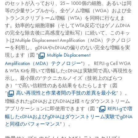
のセットが入っており、25～1000個の細胞、あるいは同
等の少量サンプルから、全ゲノム増幅（WGA）および全
トランスクリプトーム増幅（WTA）を同時に行なえま
す。効率的な細胞溶解（そしてWTA反応ではゲノムDNA
の完全な除去後に高感度な逆転写）に続いて、このキッ
トはMultiple Displacement Amplification（MDA）テクノロジ
ーを利用し、gDNAやcDNAの偏りのない完全な増幅を実
現します（図 "
Multiple Displacement
Amplification（MDA）テクノロジー
"）。 REPLI-g Cell WGA
& WTA Kitを用いて増幅したcDNAは実験間で高い再現性を
示し、最小限の“テクニカルノイズ（技術上のばらつ
き）”で高い信頼性のある結果をもたらします（図
“
高い再現性と作業者間の手技の差異を最小化
” ）。
増幅されたgDNAおよびcDNAは様々なダウンストリーム
アプリケーションに即使用できます（図 “
REPLI-gで増
幅したcDNAおよびgDNAはダウンストリーム実験でgDNA
と同様のパフォーマンス
" ）。