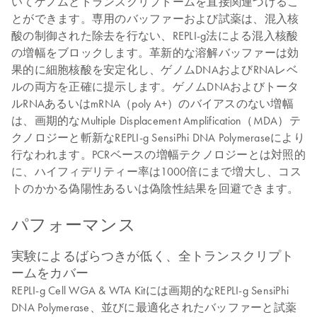
いてゲノムとトランスクリプトームを直接関連づけるこ
とができます。専用のバッファーおよび試薬は、混入核
酸の制御された除去を行ない、REPLI-g法による混入核酸
の増幅をブロックします。革新的な溶解バッファーは効
果的に細胞核酸を安定化し、ゲノムDNAおよびRNAレベ
ルの両方を正確に提示します。ゲノムDNAおよびトータ
ルRNAあるいはmRNA（poly A+）のバイアスのない増幅
は、画期的なMultiple Displacement Amplification（MDA）テ
クノロジーと斬新なREPLI-g SensiPhi DNA Polymeraseにより
行なわれます。PCRベースの増幅テクノロジーとは対照的
に、ハイフィデリティー率は1000倍にまで増大し、コス
トのかかる偽陽性あるいは偽陰性結果を回避できます。
パフォーマンス
実験によるばらつきが低く、全トランスクリプト
ームをカバー
REPLI-g Cell WGA & WTA Kitには画期的なREPLI-g SensiPhi
DNA Polymerase、並びに最適化されたバッファーと試薬