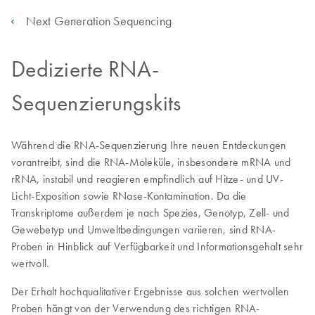
Next Generation Sequencing
Dedizierte RNA-
Sequenzierungskits
Während die RNA-Sequenzierung Ihre neuen Entdeckungen
vorantreibt, sind die RNA-Moleküle, insbesondere mRNA und
rRNA, instabil und reagieren empfindlich auf Hitze- und UV-
Licht-Exposition sowie RNase-Kontamination. Da die
Transkriptome außerdem je nach Spezies, Genotyp, Zell- und
Gewebetyp und Umweltbedingungen variieren, sind RNA-
Proben in Hinblick auf Verfügbarkeit und Informationsgehalt sehr
wertvoll.
Der Erhalt hochqualitativer Ergebnisse aus solchen wertvollen
Proben hängt von der Verwendung des richtigen RNA-