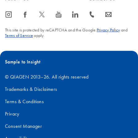
icon_0065_instagram-s
icon_0064_facebook-s
icon_0340_cc_gen_x-s
icon_0077_youtube-s
icon_0066_linkedin-s
icon_0072_phone-s
icon_0063_envelope-s
This site is protected by reCAPTCHA and the Google
Privacy Policy
and
Terms of Service
apply.
Sample to Insight
© QIAGEN 2013–26. All rights reserved
Trademarks & Disclaimers
Terms & Conditions
Privacy
Consent Manager