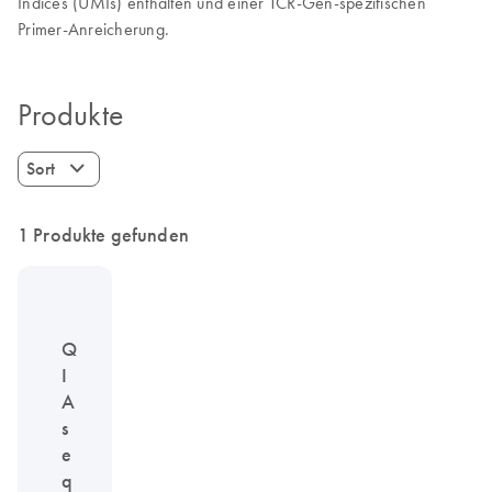
Indices (UMIs) enthalten und einer TCR-Gen-spezifischen
Primer-Anreicherung.
Produkte
Sort
1 Produkte gefunden
Q
I
A
s
e
q