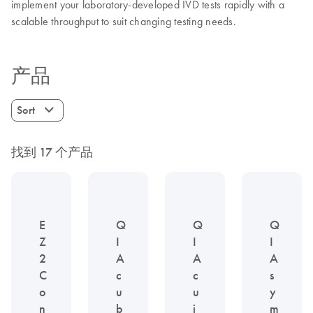
implement your laboratory-developed IVD tests rapidly with a
scalable throughput to suit changing testing needs.
产品
Sort
找到 17 个产品
E
Q
Q
Q
Z
I
I
I
2
A
A
A
C
c
c
s
o
u
u
y
n
b
i
m