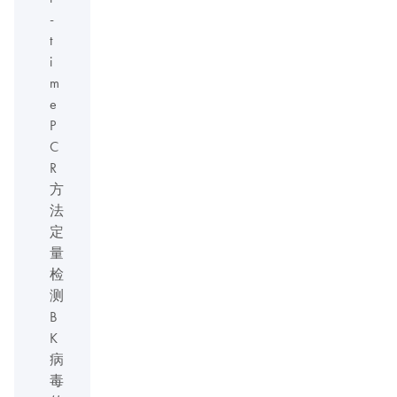
-
t
i
m
e
P
C
R
方
法
定
量
检
测
B
K
病
毒