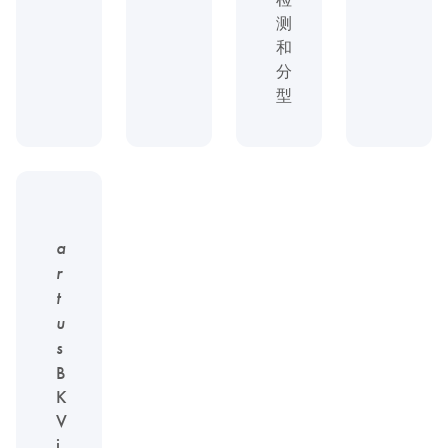
测
和
分
型
a
r
t
u
s
B
K
V
i