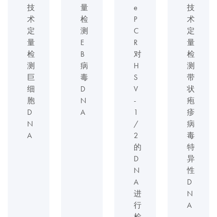
技
量
e
技
术
检
P
术
定
测
C
定
量
E
R
量
检
B
对
检
测
病
H
测
巨
毒
S
带
细
D
V
状
胞
N
-
疱
D
A
1
疹
N
/
病
A
2
毒
的
特
D
异
N
性
A
D
进
N
行
A
检