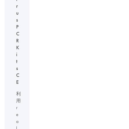
r
u
s
P
C
R
K
i
t
s
C
E
利
用
r
e
a
l