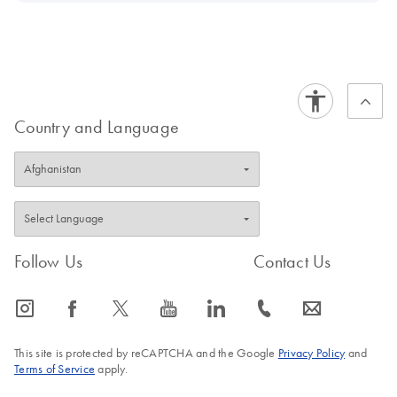
Country and Language
Follow Us
Contact Us
icon_0065_instagram-s
icon_0064_facebook-s
icon_0340_cc_gen_x-s
icon_0077_youtube-s
icon_0066_linkedin-s
icon_0072_phone-s
icon_0063_envelope-s
This site is protected by reCAPTCHA and the Google
Privacy Policy
and
Terms of Service
apply.