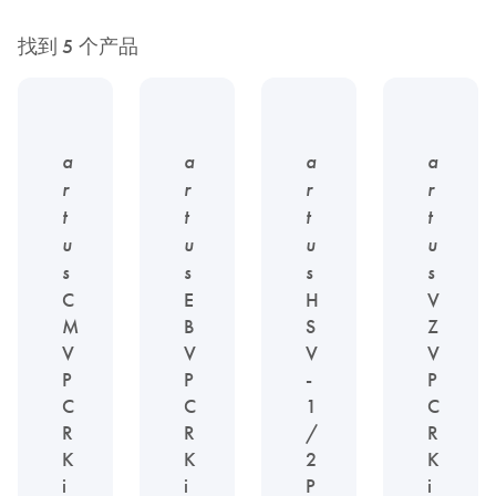
找到 5 个产品
a
a
a
a
r
r
r
r
t
t
t
t
u
u
u
u
s
s
s
s
C
E
H
V
M
B
S
Z
V
V
V
V
P
P
-
P
C
C
1
C
R
R
/
R
K
K
2
K
i
i
P
i