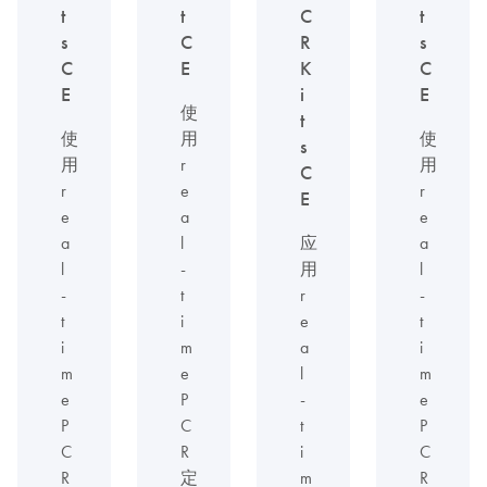
t
t
C
t
s
C
R
s
C
E
K
C
E
i
E
使
t
使
用
使
s
用
r
用
C
r
e
r
E
e
a
e
a
l
应
a
l
-
用
l
-
t
r
-
t
i
e
t
i
m
a
i
m
e
l
m
e
P
-
e
P
C
t
P
C
R
i
C
R
定
m
R