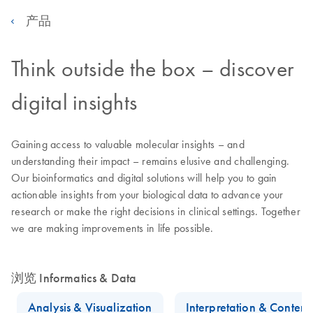
产品
Think outside the box – discover
digital insights
Gaining access to valuable molecular insights – and
understanding their impact – remains elusive and challenging.
Our bioinformatics and digital solutions will help you to gain
actionable insights from your biological data to advance your
research or make the right decisions in clinical settings. Together
we are making improvements in life possible.
浏览 Informatics & Data
Analysis & Visualization
Interpretation & Conten