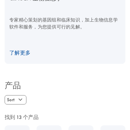
专家精心策划的基因组和临床知识，加上生物信息学
软件和服务，为您提供可行的见解。
了解更多
产品
Sort
找到 13 个产品