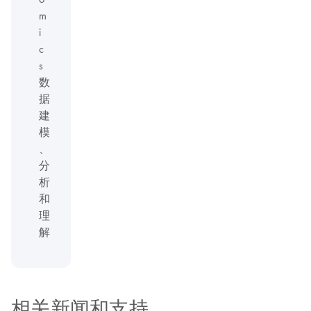
m
i
c
s
数
据
建
模
、
分
析
和
理
解
相关新闻和支持