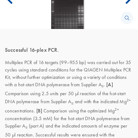
Successful 16-plex PCR.
Multiplex PCR of 16 targets (99–955 bp) was carried out for 35
cycles using standard conditions for the QIAGEN Multiplex PCR
Kit, without further optimization or using a variety of conditions
with a hot-start DNA polymerase from Supplier A
.
[A]
II
Comparison using 2.5 units per 50 µl reaction of the hot-start
2+
DNA polymerase from Supplier A
and with the indicated Mg
II
2+
concentrations.
[B]
Comparison using the optimized Mg
concentration (3.5 mM) for the hot-start DNA polymerase from
Supplier A
(part A) and the indicated amounts of enzyme per
II
50 µl reaction. Successful results were ensured with the