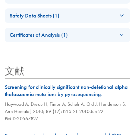
Whole Genome
Differences - (EN)
(EN) - Maximizing
EN
Download
PDF
(1.1MB)
Bisulfite
Second edition — innovative tools
Safety Data Sheets (1)
end-point PCR
Sequencing
success with
(WGBS) on
Safety Data Sheets
PCR, qPCR and
EN
QIAGEN's
EN
Download
PDF
(105.1KB)
Illumina
Certificates of Analysis (1)
dPCR Kit Go
automatable PCR
Sequencing
Download Safety Data Sheets for QIAGEN product
Greener Fact Sheet
solutions
Platforms
Certificates of Analysis
components.
EN
This fact sheet explains the inclusion of PCR, qPCR and
dPCR Kits in our Go Greener program.
QIAGEN Multiplex
EN
Download
PDF
(66.6KB)
文献
PCR Kit (EN)
Screening for clinically significant non-deletional alpha
thalassaemia mutations by pyrosequencing.
Haywood A;
Dreau H;
Timbs A;
Schuh A;
Old J;
Henderson S;
Ann Hematol;
2010;
89 (12):1215-21
2010 Jun 22
PMID:20567827