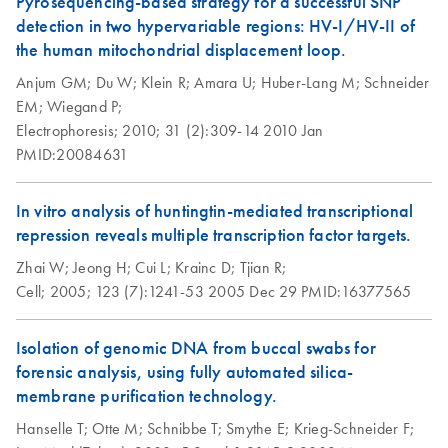
Pyrosequencing-based strategy for a successful SNP
detection in two hypervariable regions: HV-I/HV-II of
the human mitochondrial displacement loop.
Anjum GM;
Du W;
Klein R;
Amara U;
Huber-Lang M;
Schneider
EM;
Wiegand P;
Electrophoresis;
2010;
31 (2):309-14
2010 Jan
PMID:20084631
In vitro analysis of huntingtin-mediated transcriptional
repression reveals multiple transcription factor targets.
Zhai W;
Jeong H;
Cui L;
Krainc D;
Tjian R;
Cell;
2005;
123 (7):1241-53
2005 Dec 29
PMID:16377565
Isolation of genomic DNA from buccal swabs for
forensic analysis, using fully automated silica-
membrane purification technology.
Hanselle T;
Otte M;
Schnibbe T;
Smythe E;
Krieg-Schneider F;