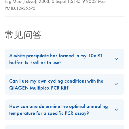
Leg Med (Tokyo);
2003;
5 Suppl 1:S145-9
2003 Mar
PMID:12935575
常见问答
A white precipitate has formed in my 10x RT
buffer. Is it still ok to use?
Yes. Precipitates may form when the buffer freezes. We
recommend that you thaw the buffer on ice, then vortex the tube
Can I use my own cycling conditions with the
at room temperature until the precipitate has re-dissolved. Do not
QIAGEN Multiplex PCR Kit?
centrifuge the tube. Do not heat the buffer.
Always start with the cycling conditions specified in the
FAQ-216
handbook
for the
QIAGEN Multiplex PCR Kit
to guarantee best
How can one determine the optimal annealing
performance.
temperature for a specific PCR assay?
To determine the optimal annealing temperature for a PCR assay,