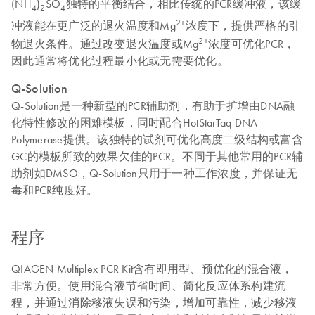
(NH
)
SO
独特的平衡结合，相比传统的PCR缓冲液，该缓
4
2
4
2+
冲液能在更广泛的退火温度和Mg
浓度下，提供严格的引
2+
物退火条件。通过改变退火温度或Mg
浓度可优化PCR，
因此通常将优化过程最小化或无需要优化。
Q-Solution
Q-Solution是一种新型的PCR辅助剂，有助于扩增由DNA融
化特性修改的困难模板，同时配合HotStarTaq DNA
Polymerase提供。该独特的试剂可优化高度二级结构或富含
GC的模板所致的效果欠佳的PCR。不同于其他常用的PCR辅
助剂如
DMSO，Q-Solution只用于一种工作浓度，并保证无
毒和PCR纯度好。
程序
QIAGEN Multiplex PCR Kit含有即用型、预优化的混合液，
非常方便。使用混合液节省时间、简化反应体系构建流
程，并通过消除移液失误和污染，增加可靠性，减少移液