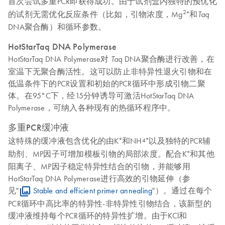
首次尝试多重PCR即获得成功。由于试剂盒内独特的预优化
2+
的试剂无需优化反应条件（比如，引物浓度，Mg
和
Taq
DNA聚合酶）和循环参数。
HotStarTaq DNA Polymerase
HotStarTaq DNA Polymerase对
DNA聚合酶进行改善，在
Taq
室温下无聚合酶活性。这可以防止非特异性退火引物和在
低温条件下的PCR设置和初始的PCR循环中形成引物二聚
体。在95°C下，经15分钟诱导可激活HotStarTaq DNA
Polymerase，可纳入各种现有的热循环程序中。
多重PCR缓冲液
+
+
这特殊的缓冲液包含优化的由K
和NH
以及独特的PCR辅
4
+
助剂、MP因子可增加模板引物的局部浓度。配合K
和其他
阳离子、MP因子稳定特异性结合的引物，并能够用
HotStarTaq DNA Polymerase进行高效的引物延伸（参
见"
Stable and efficient primer annealing
"）。通过在每个
PCR循环中高比率的特异性-非特异性引物结合，该新型的
缓冲液维持每个PCR循环的特异性扩增。由于KCl和