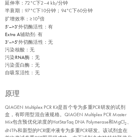
延伸率：
72°C下2–4 kb/分钟
半衰期：
97°C下10分钟；94°C下60分钟
5
扩增效率：
≥10
倍
5'–>3'外切酶活性
：有
Extra A辅助剂
: 有
3'–>5'外切酶活性：
无
污染核酸：
无
污染RNA酶：
无
污染蛋白酶：
无
自吸泵活性：
无
原理
QIAGEN Multiplex PCR Kit是首个专为多重PCR研发的试剂
盒，有即用型混合液规格。QIAGEN Multiplex PCR Master
Mix包含预优化浓度的HotStarTaq DNA Polymerase和MgCl
、
2
dNTPs和新型的PCR缓冲液专为多重PCR研发。该试剂盒在