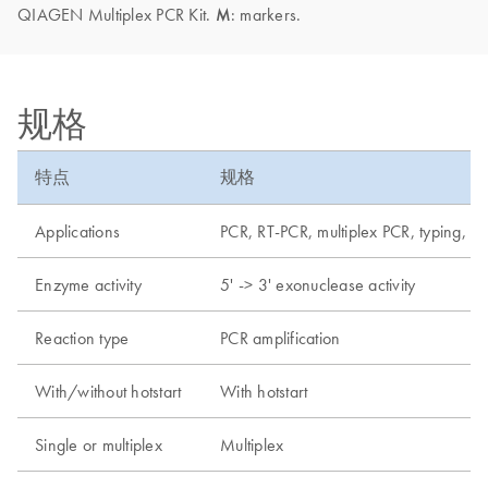
QIAGEN Multiplex PCR Kit.
M
: markers.
规格
特点
规格
Applications
PCR, RT-PCR, multiplex PCR, typing, de
Enzyme activity
5' -> 3' exonuclease activity
Reaction type
PCR amplification
With/without hotstart
With hotstart
Single or multiplex
Multiplex