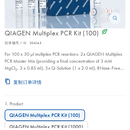
icon_0368_ls_gen_eco_friendly-s
QIAGEN Multiplex PCR Kit (100)
目录编号 / ID.
206143
For 100 x 50 µl multiplex PCR reactions: 2x QIAGEN Multiplex
PCR Master Mix (providing a final concentration of 3 mM
MgCl
, 3 x 0.85 ml), 5x Q-Solution (1 x 2.0 ml), RNase-Free
2
Water (2 x 1.7 ml)
复制订单详情
Product
QIAGEN Multiplex PCR Kit (100)
QIAGEN Multiplex PCR Kit (1000)