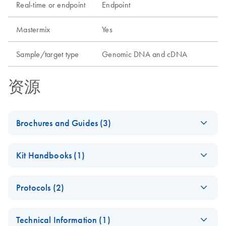
Real-time or endpoint
Endpoint
Mastermix
Yes
Sample/target type
Genomic DNA and cDNA
资源
Brochures and Guides (3)
(EN) - Maximizing
EN
Download
PDF
(2.6MB)
Kit Handbooks (1)
PCR and RT-PCR
success — Third
(EN) - QIAGEN
EN
Download
PDF
(141.1KB)
Edition
Protocols (2)
Multiplex PCR
Addressing critical factors and new solutions
Handbook
NGS Library
EN
Download
PDF
(158.8KB)
For fast and efficient multiplex PCR without optimization
Technical Information (1)
Preparation for
Analyzing Genetic
EN
Download
PDF
(1.6MB)