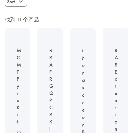
Sort
找到 11 个产品
M
B
t
R
G
R
A
h
M
A
S
e
T
F
E
r
P
R
x
a
y
G
t
s
r
Q
e
c
o
P
n
r
K
C
s
e
i
R
i
e
t
K
o
n
i
n
B