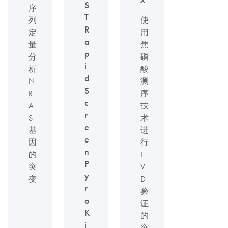
S
序
T
列
使
R
定
用
a
量
焦
p
分
磷
i
析
酸
d
N
测
S
R
序
c
A
技
r
S
术
e
基
进
e
因
行
n
的
I
P
突
V
y
变
D
r
验
o
证
K
的
i
突