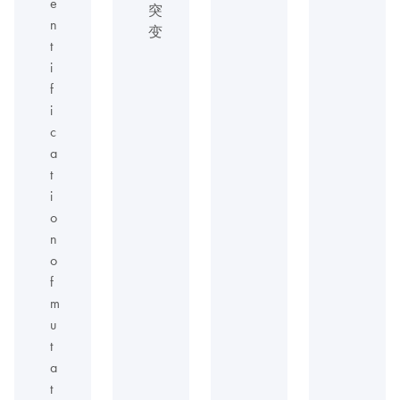
e
突
n
变
t
i
f
i
c
a
t
i
o
n
o
f
m
u
t
a
t