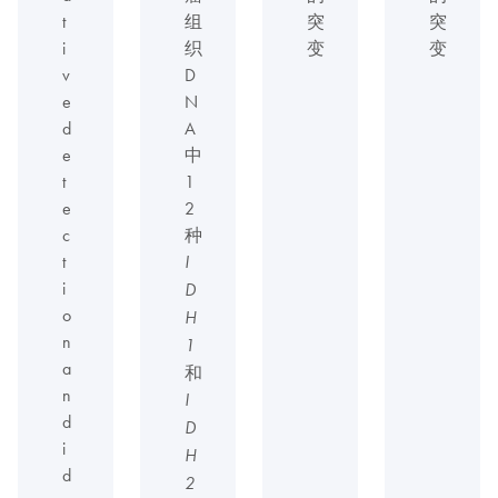
t
组
突
突
i
织
变
变
v
D
e
N
d
A
e
中
t
1
e
2
c
种
t
I
i
D
o
H
n
1
a
和
n
I
d
D
i
H
d
2