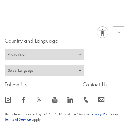
Country and Language
Follow Us
Contact Us
icon_0065_instagram-s
icon_0064_facebook-s
icon_0340_cc_gen_x-s
icon_0077_youtube-s
icon_0066_linkedin-s
icon_0072_phone-s
icon_0063_envelope-s
This site is protected by reCAPTCHA and the Google
Privacy Policy
and
Terms of Service
apply.