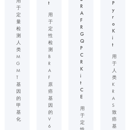
用
t
P
R
于
y
A
定
用
r
F
量
于
o
R
检
定
K
G
测
性
i
Q
人
检
t
P
类
测
C
M
B
用
R
G
R
于
K
M
A
人
i
T
F
类
t
基
原
K
C
因
癌
R
E
的
基
A
甲
因
S
用
基
的
致
于
化
V
癌
定
6
基
性