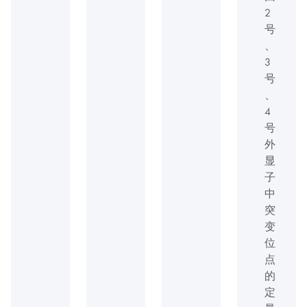
2
号
、
3
号
、
4
号
外
显
子
中
突
变
位
点
的
定