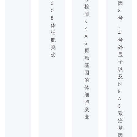
0
因
检
0
3
测
E
号
K
体
、
R
细
4
A
胞
号
S
突
外
原
变
显
癌
子
基
以
因
及
的
N
体
R
细
A
胞
S
突
致
变
癌
基
因