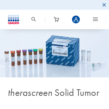
therascreen
Solid Tumor