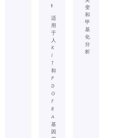
t
变
和
适
甲
用
基
于
化
人
分
K
析
I
T
和
P
D
G
F
R
A
基
因