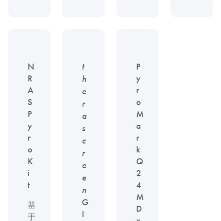
N
t
P
R
y
h
A
r
e
S
o
r
P
M
a
y
a
s
r
r
c
o
k
r
K
Q
e
i
2
e
t
4
n
M
G
基
D
I
于
x