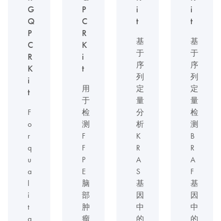
G
P
i
i
Q
C
t
t
P
R
基
基
C
K
于
于
R
i
序
序
K
t
列
列
i
用
定
定
t
于
量
量
F
检
分
检
o
测
析
测
r
F
K
B
q
F
R
R
u
P
A
A
a
E
S
F
l
脑
基
基
i
部
因
因
t
肿
中
中
a
瘤
的
的