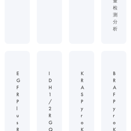
量
检
测
分
析
E
I
K
B
G
D
R
R
F
H
A
A
R
1
S
F
P
/
P
P
l
2
y
y
u
R
r
r
s
G
o
o
R
Q
K
K