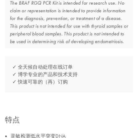
The BRAF RGQ PCR Kit is intended for research use. No
claim or representation is intended to provide information
for the diagnosis, prevention, or treatment of a disease.
This product is not intended for use with thyroid samples or
peripheral blood samples. This product is not intended to
be used in determining risk of developing endometriosis.
✓ 全天候自动处理在线订单
✓ 博学专业的产品和技术支持
✓ 快速可靠的（再）订购
特点
灵敏检测低水平突变DNA