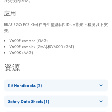
在突变的DNA。
应用
BRAF RGQ PCR Kit可在野生型基因组DNA背景下检测以下突
变。
V600E common (GAG)
V600E complex (GAA)和V600D (GAT)
V600K (AAG)
资源
Kit Handbooks (2)
BRAF RGQ PCR Kit
EN
Download
PDF
(1.1MB)
Safety Data Sheets (1)
Version 2 Handbook