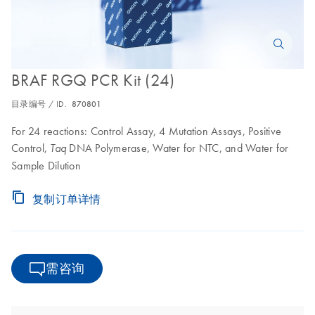
BRAF RGQ PCR Kit (24)
目录编号 / ID.
870801
For 24 reactions: Control Assay, 4 Mutation Assays, Positive
Control,
DNA Polymerase, Water for NTC, and Water for
Taq
Sample Dilution
复制订单详情
需咨询