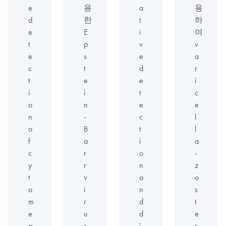
e
용
a
용
d
한
t
하
e
E
i
여
t
p
v
v
e
s
e
a
c
t
d
r
t
e
e
i
i
i
t
c
o
n
e
e
n
-
c
l
o
B
t
l
f
a
i
a
c
r
o
-
y
r
n
z
t
v
a
o
o
i
n
s
m
r
d
t
e
u
d
e
g
s
i
r