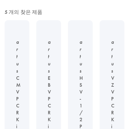
5 개의 찾은 제품
a
a
a
a
r
r
r
r
t
t
t
t
u
u
u
u
s
s
s
s
C
E
H
V
M
B
S
Z
V
V
V
V
P
P
-
P
C
C
1
C
R
R
/
R
K
K
2
K
i
i
P
i