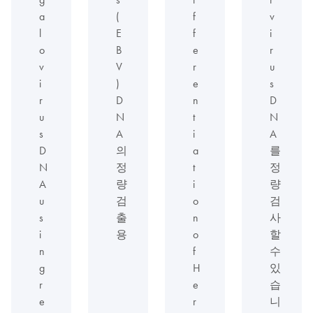
a
(
f
v
l
E
f
i
o
B
e
r
v
V
r
u
i
)
e
s
r
D
n
D
u
N
t
N
s
A
i
A
D
의
a
를
N
정
t
정
A
량
i
량
u
검
o
검
s
출
n
사
i
용
o
할
n
f
수
g
H
있
r
e
습
e
r
니