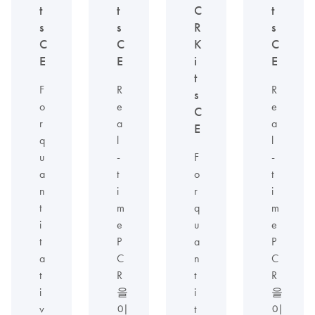
t
t
C
t
s
s
R
s
C
C
K
C
E
E
i
E
t
F
R
R
s
o
e
e
C
r
a
a
E
q
l
l
u
-
F
-
a
t
o
t
n
i
r
i
t
m
q
m
i
e
u
e
t
P
a
P
a
C
n
C
t
R
t
R
i
을
i
을
v
이
t
이