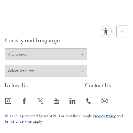
Country and Language
Follow Us
Contact Us
icon_0065_instagram-s
icon_0064_facebook-s
icon_0340_cc_gen_x-s
icon_0077_youtube-s
icon_0066_linkedin-s
icon_0072_phone-s
icon_0063_envelope-s
This site is protected by reCAPTCHA and the Google
Privacy Policy
and
Terms of Service
apply.