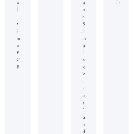
a
p
다
l
e
-
s
t
S
i
i
m
m
e
p
P
l
C
e
R
x
V
i
r
u
s
1
a
n
d