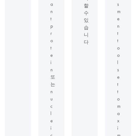
a
s
할
n
m
수
t
e
있
p
n
습
r
t
니
o
t
다
t
o
e
o
i
l
n
s
또
e
는
t
n
t
u
o
c
m
l
a
e
x
i
i
c
m