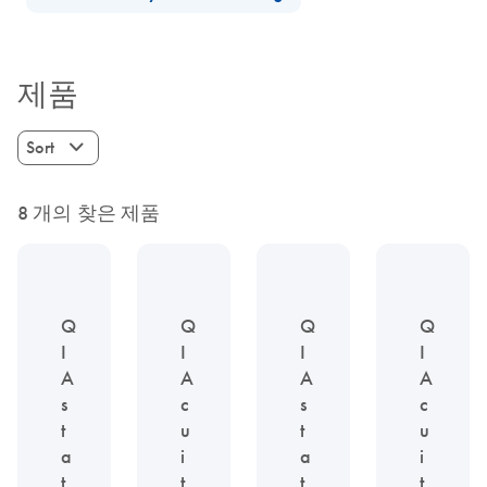
제품
Sort
8 개의 찾은 제품
Q
Q
Q
Q
I
I
I
I
A
A
A
A
s
c
s
c
t
u
t
u
a
i
a
i
t
t
t
t