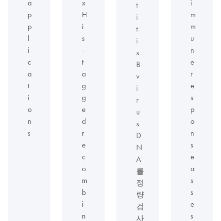
a
x
i
t
p
H
m
i
p
i
m
t
l
s
u
i
i
-
n
s
c
t
e
B
a
a
r
v
t
g
e
i
i
g
s
r
o
e
p
u
n
d
o
s
s
r
n
D
e
s
N
c
e
A
o
a
를
m
s
정
b
s
량
i
e
검
n
s
사