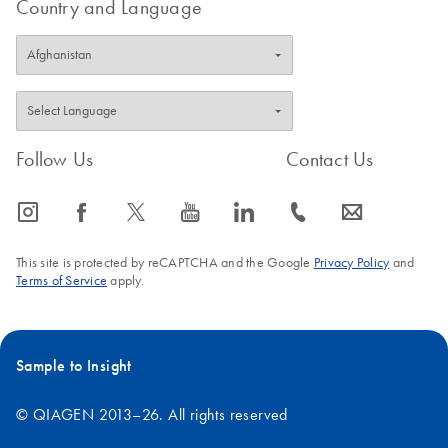
Country and Language
Follow Us
Contact Us
icon_0065_instagram-s
icon_0064_facebook-s
icon_0340_cc_gen_x-s
icon_0077_youtube-s
icon_0066_linkedin-s
icon_0072_phone-s
icon_0063_envelope-s
This site is protected by reCAPTCHA and the Google
Privacy Policy
and
Terms of Service
apply.
Sample to Insight
© QIAGEN 2013–26. All rights reserved