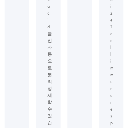
a
i
c
z
i
e
d
T
를
c
전
e
자
l
동
l
으
i
로
m
분
m
리
u
정
n
제
e
할
r
수
e
있
s
습
p