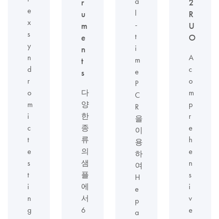
a
r
2
e
l
u
R
x
-
m
U
s
t
e
O
y
i
n
n
A
m
t
d
c
e
s
r
o
P
o
다
m
C
m
양
p
R
i
한
r
을
c
종
e
이
t
류
h
용
e
의
e
하
s
샘
n
여
t
플
s
H
i
에
i
e
n
서
v
p
g
6
e
a