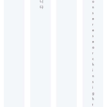
니
o
다
n
s
e
r
e
s
e
a
r
c
h
i
n
s
i
g
h
t