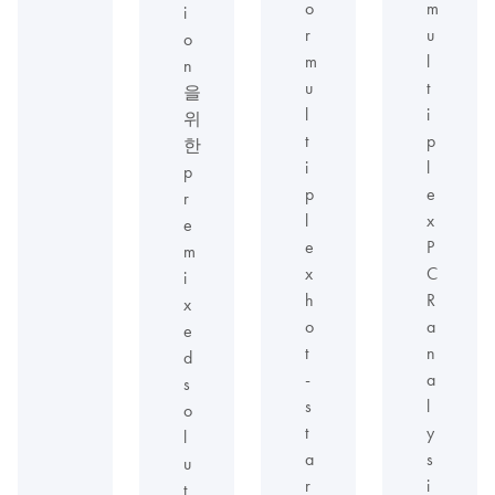
o
m
i
r
u
o
m
l
n
u
t
을
l
i
위
t
p
한
i
l
p
p
e
r
l
x
e
e
P
m
x
C
i
h
R
x
o
a
e
t
n
d
-
a
s
s
l
o
t
y
l
a
s
u
r
i
t