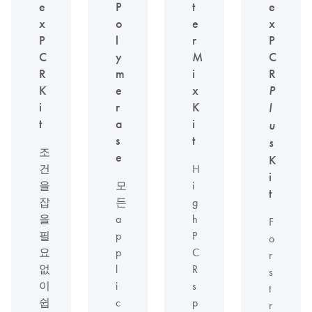
e
P
t
e
x
o
e
x
P
l
r
P
C
y
M
C
R
m
i
R
K
e
x
P
i
r
K
l
t
a
i
u
s
t
s
조
e
K
건
H
i
을
모
i
t
잡
든
g
을
a
h
F
필
p
P
o
요
p
C
r
없
l
R
s
이
i
s
t
쉽
c
p
r