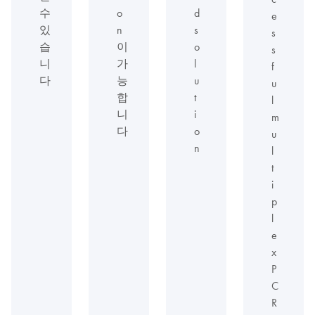
수
o
d
e
있
n
s
s
습
이
o
s
니
가
l
f
다
능
u
u
합
t
l
니
i
m
다
o
u
n
l
t
i
p
l
e
x
P
C
R