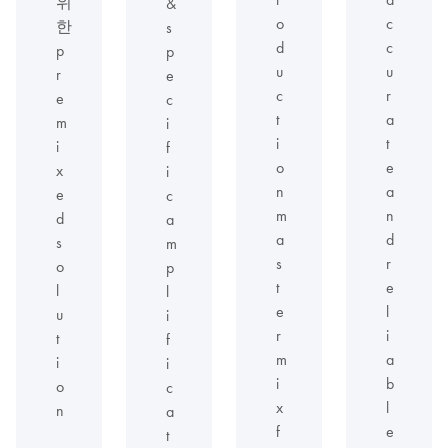
위
&
o
c
한
s
d
c
p
p
u
u
r
e
c
r
e
c
t
a
m
i
i
t
i
f
o
e
x
i
n
a
e
c
m
n
d
a
a
d
s
m
s
r
o
p
t
e
l
l
e
l
u
i
r
i
t
f
m
a
i
i
i
b
o
c
x
l
n
a
f
e
t