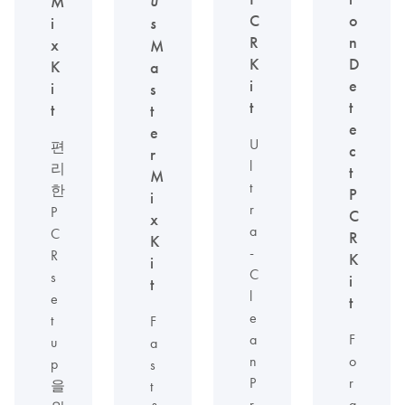
u
M
C
o
i
s
R
n
x
M
K
D
K
a
i
e
i
s
t
t
t
t
e
e
U
편
c
r
l
리
t
M
t
한
P
i
r
P
C
x
a
C
R
K
-
R
K
i
C
s
i
t
l
e
t
e
t
F
a
F
u
a
n
o
p
s
P
r
을
t
r
a