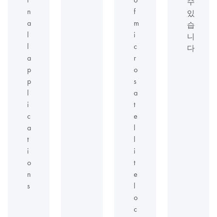
수
n
f
있
a
m
습
l
i
니
l
c
다
a
r
p
o
p
s
l
a
i
t
c
e
a
l
t
l
i
i
o
t
n
e
s
l
o
c