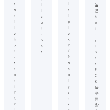
s
l
l
높
a
t
i
은
t
i
c
h
i
p
a
o
l
l
t
t
e
e
i
-
h
x
o
s
o
P
n
t
t
C
s
a
-
R
r
s
a
t
t
n
P
a
a
C
r
l
R
t
y
을
P
s
수
C
i
행
R
s
할
i
o