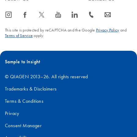
icon_0065_instagram-s
icon_0064_facebook-s
icon_0340_cc_gen_x-s
icon_0077_youtube-s
icon_0066_linkedin-s
icon_0072_phone-s
icon_0063_envelope-s
This site is protected by reCAPTCHA and the Google
Privacy Policy
and
Terms of Service
apply.
Sample to Insight
© QIAGEN 2013–26. All rights reserved
Trademarks & Disclaimers
Terms & Conditions
Privacy
Consent Manager