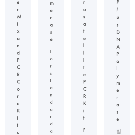
e
r
P
m
r
o
l
e
M
s
u
r
i
a
a
s
x
t
s
D
a
e
e
N
n
l
A
F
d
l
P
o
P
i
o
r
C
t
l
s
R
e
y
t
C
P
m
a
o
C
e
n
r
R
r
d
e
K
a
a
K
i
s
r
i
t
e
d
t
F
a
별
s