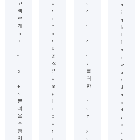
고
a
e
a
빠
t
c
i
르
i
i
g
게
o
f
h
m
n
i
t
u
s
c
f
l
에
i
o
t
최
t
r
i
적
y
w
p
의
를
a
l
a
위
r
e
m
한
d
x
p
P
a
분
l
r
n
석
i
e
d
을
c
m
s
수
a
i
u
행
t
x
c
할
i
e
c