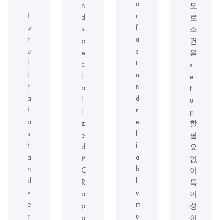
o
n
도
F
r
d
로
o
f
s
조
r
a
p
건
u
s
e
을
l
t
c
s
t
a
i
e
r
n
a
t
a
d
l
u
f
r
i
p
a
e
z
할
s
l
e
필
t
i
d
요
a
a
P
없
n
b
C
이
d
l
R
특
v
e
a
이
e
m
p
성
r
u
p
이