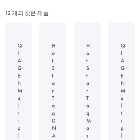
12 개의 찾은 제품
Q
H
H
Q
I
o
o
I
A
t
t
A
G
S
S
G
E
t
t
E
N
a
a
N
M
r
r
M
u
T
T
u
l
a
a
l
t
q
q
t
i
D
M
i
p
N
a
p
l
A
s
l