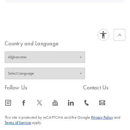
Country and Language
Follow Us
Contact Us
icon_0065_instagram-s
icon_0064_facebook-s
icon_0340_cc_gen_x-s
icon_0077_youtube-s
icon_0066_linkedin-s
icon_0072_phone-s
icon_0063_envelope-s
This site is protected by reCAPTCHA and the Google
Privacy Policy
and
Terms of Service
apply.